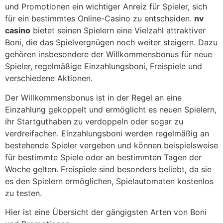
und Promotionen ein wichtiger Anreiz für Spieler, sich
für ein bestimmtes Online-Casino zu entscheiden.
nv
casino
bietet seinen Spielern eine Vielzahl attraktiver
Boni, die das Spielvergnügen noch weiter steigern. Dazu
gehören insbesondere der Willkommensbonus für neue
Spieler, regelmäßige Einzahlungsboni, Freispiele und
verschiedene Aktionen.
Der Willkommensbonus ist in der Regel an eine
Einzahlung gekoppelt und ermöglicht es neuen Spielern,
ihr Startguthaben zu verdoppeln oder sogar zu
verdreifachen. Einzahlungsboni werden regelmäßig an
bestehende Spieler vergeben und können beispielsweise
für bestimmte Spiele oder an bestimmten Tagen der
Woche gelten. Freispiele sind besonders beliebt, da sie
es den Spielern ermöglichen, Spielautomaten kostenlos
zu testen.
Hier ist eine Übersicht der gängigsten Arten von Boni