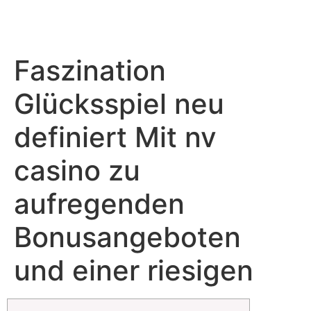
Faszination
Glücksspiel neu
definiert Mit nv
casino zu
aufregenden
Bonusangeboten
und einer riesigen