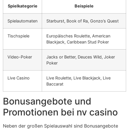
Spielkategorie
Beispiele
Spielautomaten
Starburst, Book of Ra, Gonzo’s Quest
Tischspiele
Europäisches Roulette, American
Blackjack, Caribbean Stud Poker
Video-Poker
Jacks or Better, Deuces Wild, Joker
Poker
Live Casino
Live Roulette, Live Blackjack, Live
Baccarat
Bonusangebote und
Promotionen bei nv casino
Neben der großen Spielauswahl sind Bonusangebote