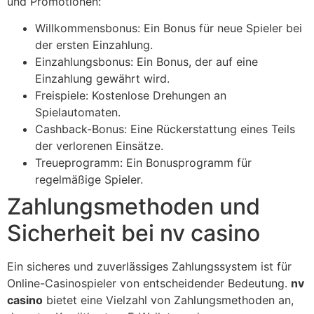
und Promotionen:
Willkommensbonus: Ein Bonus für neue Spieler bei
der ersten Einzahlung.
Einzahlungsbonus: Ein Bonus, der auf eine
Einzahlung gewährt wird.
Freispiele: Kostenlose Drehungen an
Spielautomaten.
Cashback-Bonus: Eine Rückerstattung eines Teils
der verlorenen Einsätze.
Treueprogramm: Ein Bonusprogramm für
regelmäßige Spieler.
Zahlungsmethoden und
Sicherheit bei nv casino
Ein sicheres und zuverlässiges Zahlungssystem ist für
Online-Casinospieler von entscheidender Bedeutung.
nv
casino
bietet eine Vielzahl von Zahlungsmethoden an,