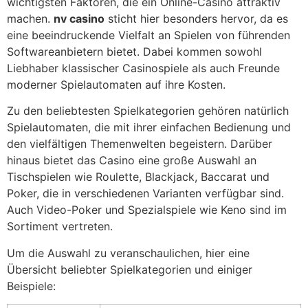
wichtigsten Faktoren, die ein Online-Casino attraktiv
machen.
nv casino
sticht hier besonders hervor, da es
eine beeindruckende Vielfalt an Spielen von führenden
Softwareanbietern bietet. Dabei kommen sowohl
Liebhaber klassischer Casinospiele als auch Freunde
moderner Spielautomaten auf ihre Kosten.
Zu den beliebtesten Spielkategorien gehören natürlich
Spielautomaten, die mit ihrer einfachen Bedienung und
den vielfältigen Themenwelten begeistern. Darüber
hinaus bietet das Casino eine große Auswahl an
Tischspielen wie Roulette, Blackjack, Baccarat und
Poker, die in verschiedenen Varianten verfügbar sind.
Auch Video-Poker und Spezialspiele wie Keno sind im
Sortiment vertreten.
Um die Auswahl zu veranschaulichen, hier eine
Übersicht beliebter Spielkategorien und einiger
Beispiele: