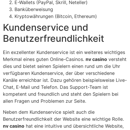
E-Wallets (PayPal, Skrill, Neteller)
Banküberweisung
Kryptowährungen (Bitcoin, Ethereum)
Kundenservice und
Benutzerfreundlichkeit
Ein exzellenter Kundenservice ist ein weiteres wichtiges
Merkmal eines guten Online-Casinos.
nv casino
versteht
dies und bietet seinen Spielern einen rund um die Uhr
verfügbaren Kundenservice, der über verschiedene
Kanäle erreichbar ist. Dazu gehören beispielsweise Live-
Chat, E-Mail und Telefon. Das Support-Team ist
kompetent und freundlich und steht den Spielern bei
allen Fragen und Problemen zur Seite.
Neben dem Kundenservice spielt auch die
Benutzerfreundlichkeit der Website eine wichtige Rolle.
nv casino
hat eine intuitive und übersichtliche Website,