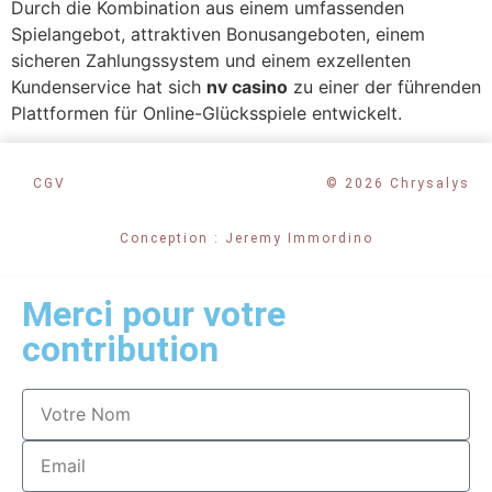
Durch die Kombination aus einem umfassenden
Spielangebot, attraktiven Bonusangeboten, einem
sicheren Zahlungssystem und einem exzellenten
Kundenservice hat sich
nv casino
zu einer der führenden
Plattformen für Online-Glücksspiele entwickelt.
CGV
© 2026 Chrysalys
Conception : Jeremy Immordino
Merci pour votre
contribution