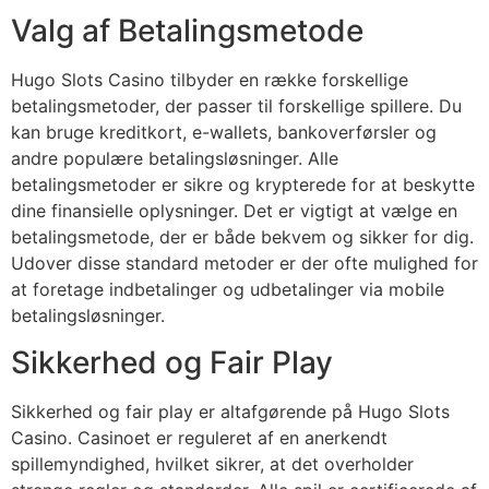
Valg af Betalingsmetode
Hugo Slots Casino tilbyder en række forskellige
betalingsmetoder, der passer til forskellige spillere. Du
kan bruge kreditkort, e-wallets, bankoverførsler og
andre populære betalingsløsninger. Alle
betalingsmetoder er sikre og krypterede for at beskytte
dine finansielle oplysninger. Det er vigtigt at vælge en
betalingsmetode, der er både bekvem og sikker for dig.
Udover disse standard metoder er der ofte mulighed for
at foretage indbetalinger og udbetalinger via mobile
betalingsløsninger.
Sikkerhed og Fair Play
Sikkerhed og fair play er altafgørende på Hugo Slots
Casino. Casinoet er reguleret af en anerkendt
spillemyndighed, hvilket sikrer, at det overholder