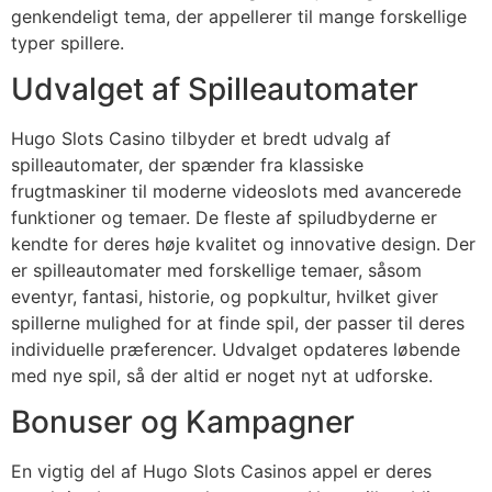
genkendeligt tema, der appellerer til mange forskellige
typer spillere.
Udvalget af Spilleautomater
Hugo Slots Casino tilbyder et bredt udvalg af
spilleautomater, der spænder fra klassiske
frugtmaskiner til moderne videoslots med avancerede
funktioner og temaer. De fleste af spiludbyderne er
kendte for deres høje kvalitet og innovative design. Der
er spilleautomater med forskellige temaer, såsom
eventyr, fantasi, historie, og popkultur, hvilket giver
spillerne mulighed for at finde spil, der passer til deres
individuelle præferencer. Udvalget opdateres løbende
med nye spil, så der altid er noget nyt at udforske.
Bonuser og Kampagner
En vigtig del af Hugo Slots Casinos appel er deres