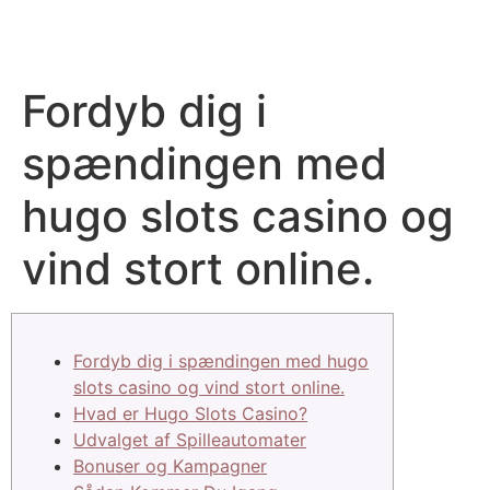
Fordyb dig i
spændingen med
hugo slots casino og
vind stort online.
Fordyb dig i spændingen med hugo
slots casino og vind stort online.
Hvad er Hugo Slots Casino?
Udvalget af Spilleautomater
Bonuser og Kampagner