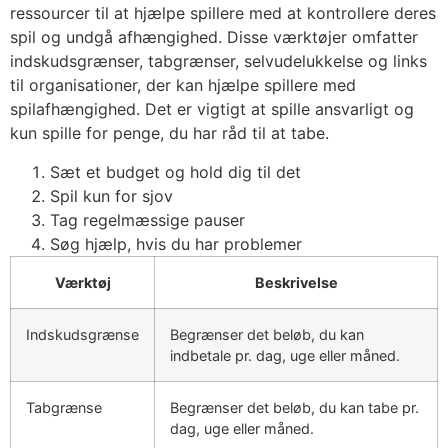
ressourcer til at hjælpe spillere med at kontrollere deres
spil og undgå afhængighed. Disse værktøjer omfatter
indskudsgrænser, tabgrænser, selvudelukkelse og links
til organisationer, der kan hjælpe spillere med
spilafhængighed. Det er vigtigt at spille ansvarligt og
kun spille for penge, du har råd til at tabe.
Sæt et budget og hold dig til det
Spil kun for sjov
Tag regelmæssige pauser
Søg hjælp, hvis du har problemer
Værktøj
Beskrivelse
Indskudsgrænse
Begrænser det beløb, du kan
indbetale pr. dag, uge eller måned.
Tabgrænse
Begrænser det beløb, du kan tabe pr.
dag, uge eller måned.