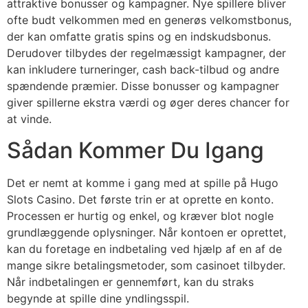
attraktive bonusser og kampagner. Nye spillere bliver
ofte budt velkommen med en generøs velkomstbonus,
der kan omfatte gratis spins og en indskudsbonus.
Derudover tilbydes der regelmæssigt kampagner, der
kan inkludere turneringer, cash back-tilbud og andre
spændende præmier. Disse bonusser og kampagner
giver spillerne ekstra værdi og øger deres chancer for
at vinde.
Sådan Kommer Du Igang
Det er nemt at komme i gang med at spille på Hugo
Slots Casino. Det første trin er at oprette en konto.
Processen er hurtig og enkel, og kræver blot nogle
grundlæggende oplysninger. Når kontoen er oprettet,
kan du foretage en indbetaling ved hjælp af en af de
mange sikre betalingsmetoder, som casinoet tilbyder.
Når indbetalingen er gennemført, kan du straks
begynde at spille dine yndlingsspil.