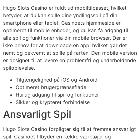
Hugo Slots Casino er fuldt ud mobiltilpasset, hvilket
betyder, at du kan spille dine yndlingsspil på din
smartphone eller tablet. Casinoets hjemmeside er
optimeret til mobile enheder, og du kan få adgang til
alle spil og funktioner via din mobile browser. Der er
ikke behov for at downloade en app, hvilket gør det
nemt og bekvemt at spille på farten. Den mobile version
er designet til at levere en problemfri og underholdende
spiloplevelse.
Tilgængelighed på iOS og Android
Optimeret brugergrænseflade
Hurtig adgang til spil og funktioner
Sikker og krypteret forbindelse
Ansvarligt Spil
Hugo Slots Casino forpligter sig til at fremme ansvarligt
spil. Casinoet tilbyder en række værktøjer og