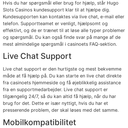
Hvis du har spørgsmål eller brug for hjælp, står Hugo
Slots Casinos kundesupport klar til at hjælpe dig.
Kundesupporten kan kontaktes via live chat, e-mail eller
telefon. Supportteamet er venligt, hjælpsomt og
effektivt, og de er trænet til at løse alle typer problemer
og spørgsmål. Du kan også finde svar på mange af de
mest almindelige spørgsmål i casinoets FAQ-sektion.
Live Chat Support
Live chat support er den hurtigste og mest bekvemme
måde at få hjælp på. Du kan starte en live chat direkte
fra casinoets hjemmeside og få øjeblikkelig assistance
fra en supportmedarbejder. Live chat support er
tilgængelig 24/7, så du kan altid få hjælp, når du har
brug for det. Dette er især nyttigt, hvis du har et
presserende problem, der skal løses med det samme.
Mobilkompatibilitet