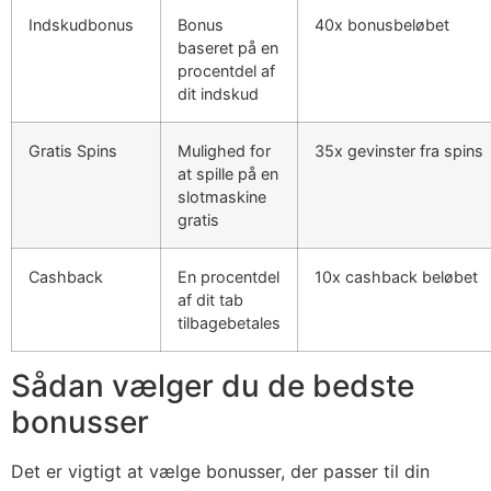
Indskudbonus
Bonus
40x bonusbeløbet
baseret på en
procentdel af
dit indskud
Gratis Spins
Mulighed for
35x gevinster fra spins
at spille på en
slotmaskine
gratis
Cashback
En procentdel
10x cashback beløbet
af dit tab
tilbagebetales
Sådan vælger du de bedste
bonusser
Det er vigtigt at vælge bonusser, der passer til din