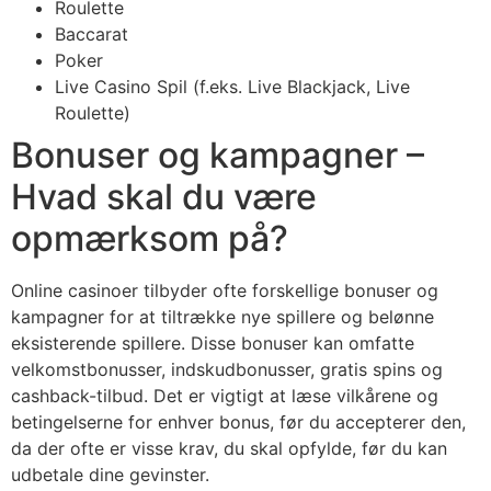
Roulette
Baccarat
Poker
Live Casino Spil (f.eks. Live Blackjack, Live
Roulette)
Bonuser og kampagner –
Hvad skal du være
opmærksom på?
Online casinoer tilbyder ofte forskellige bonuser og
kampagner for at tiltrække nye spillere og belønne
eksisterende spillere. Disse bonuser kan omfatte
velkomstbonusser, indskudbonusser, gratis spins og
cashback-tilbud. Det er vigtigt at læse vilkårene og
betingelserne for enhver bonus, før du accepterer den,
da der ofte er visse krav, du skal opfylde, før du kan
udbetale dine gevinster.