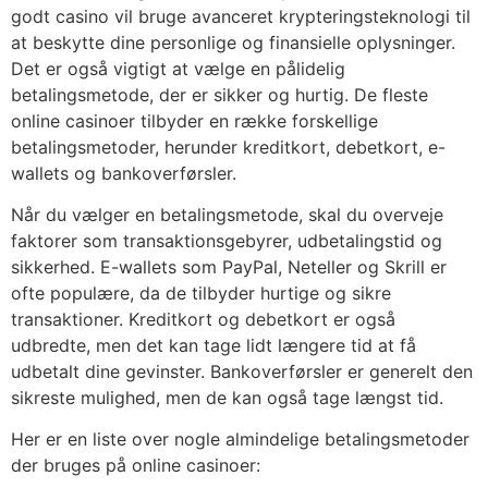
godt casino vil bruge avanceret krypteringsteknologi til
at beskytte dine personlige og finansielle oplysninger.
Det er også vigtigt at vælge en pålidelig
betalingsmetode, der er sikker og hurtig. De fleste
online casinoer tilbyder en række forskellige
betalingsmetoder, herunder kreditkort, debetkort, e-
wallets og bankoverførsler.
Når du vælger en betalingsmetode, skal du overveje
faktorer som transaktionsgebyrer, udbetalingstid og
sikkerhed. E-wallets som PayPal, Neteller og Skrill er
ofte populære, da de tilbyder hurtige og sikre
transaktioner. Kreditkort og debetkort er også
udbredte, men det kan tage lidt længere tid at få
udbetalt dine gevinster. Bankoverførsler er generelt den
sikreste mulighed, men de kan også tage længst tid.
Her er en liste over nogle almindelige betalingsmetoder
der bruges på online casinoer: