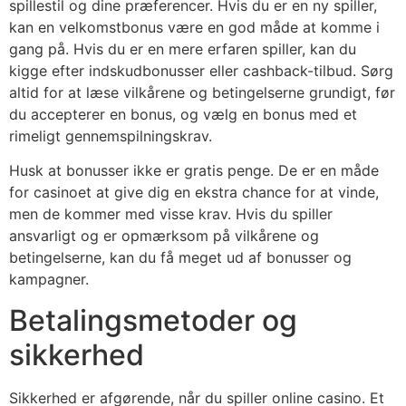
spillestil og dine præferencer. Hvis du er en ny spiller,
kan en velkomstbonus være en god måde at komme i
gang på. Hvis du er en mere erfaren spiller, kan du
kigge efter indskudbonusser eller cashback-tilbud. Sørg
altid for at læse vilkårene og betingelserne grundigt, før
du accepterer en bonus, og vælg en bonus med et
rimeligt gennemspilningskrav.
Husk at bonusser ikke er gratis penge. De er en måde
for casinoet at give dig en ekstra chance for at vinde,
men de kommer med visse krav. Hvis du spiller
ansvarligt og er opmærksom på vilkårene og
betingelserne, kan du få meget ud af bonusser og
kampagner.
Betalingsmetoder og
sikkerhed
Sikkerhed er afgørende, når du spiller online casino. Et