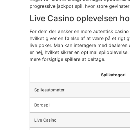
progressive jackpot spil, hvor store gevinster
Live Casino oplevelsen ho
For dem der ønsker en mere autentisk casino o
hvilket giver en følelse af at være på et rigti
live poker. Man kan interagere med dealeren og
er høj, hvilket sikrer en optimal spiloplevelse
mere forsigtige spillere at deltage.
Spilkategori
Spilleautomater
Bordspil
Live Casino