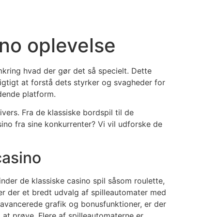
ino oplevelse
kring hvad der gør det så specielt. Dette
igtigt at forstå dets styrker og svagheder for
dende platform.
nivers. Fra de klassiske bordspil til de
ino fra sine konkurrenter? Vi vil udforske de
casino
nder de klassiske casino spil såsom roulette,
er der et bredt udvalg af spilleautomater med
 avancerede grafik og bonusfunktioner, er der
 at prøve. Flere af spilleautomaterne er