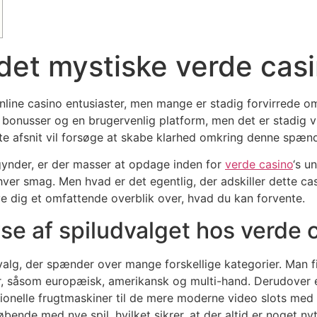
 det mystiske verde cas
nline casino entusiaster, men mange er stadig forvirrede om
e bonusser og en brugervenlig platform, men det er stadig v
tte afsnit vil forsøge at skabe klarhed omkring denne spæn
egynder, er der masser at opdage inden for
verde casino
‘s u
ver smag. Men hvad er det egentlig, der adskiller dette cas
ive dig et omfattende overblik over, hvad du kan forvente.
e af spiludvalget hos verde 
alg, der spænder over mange forskellige kategorier. Man fi
ner, såsom europæisk, amerikansk og multi-hand. Derudover 
itionelle frugtmaskiner til de mere moderne video slots med
nde med nye spil, hvilket sikrer, at der altid er noget nyt