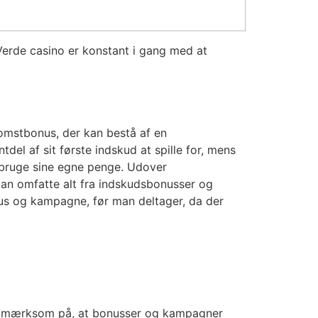
 Verde casino er konstant i gang med at
omstbonus, der kan bestå af en
del af sit første indskud at spille for, mens
le bruge sine egne penge. Udover
kan omfatte alt fra indskudsbonusser og
onus og kampagne, før man deltager, da der
e opmærksom på, at bonusser og kampagner