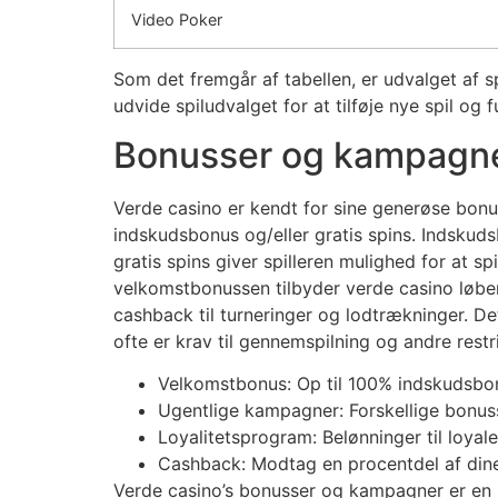
Video Poker
Som det fremgår af tabellen, er udvalget af sp
udvide spiludvalget for at tilføje nye spil og f
Bonusser og kampagne
Verde casino er kendt for sine generøse bon
indskudsbonus og/eller gratis spins. Indskudsb
gratis spins giver spilleren mulighed for at s
velkomstbonussen tilbyder verde casino løbe
cashback til turneringer og lodtrækninger. De
ofte er krav til gennemspilning og andre restri
Velkomstbonus: Op til 100% indskudsbon
Ugentlige kampagner: Forskellige bonu
Loyalitetsprogram: Belønninger til loyale
Cashback: Modtag en procentdel af dine
Verde casino’s bonusser og kampagner er en 