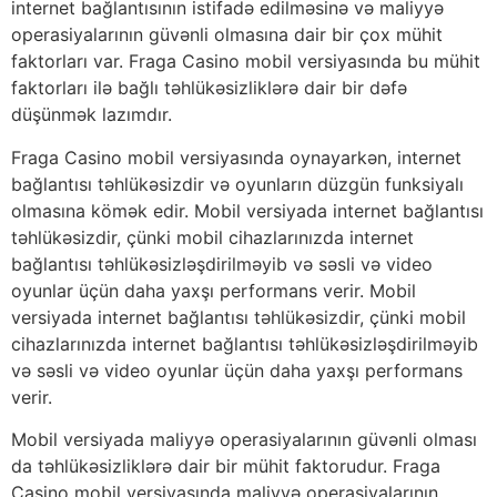
internet bağlantısının istifadə edilməsinə və maliyyə
operasiyalarının güvənli olmasına dair bir çox mühit
faktorları var. Fraga Casino mobil versiyasında bu mühit
faktorları ilə bağlı təhlükəsizliklərə dair bir dəfə
düşünmək lazımdır.
Fraga Casino mobil versiyasında oynayarkən, internet
bağlantısı təhlükəsizdir və oyunların düzgün funksiyalı
olmasına kömək edir. Mobil versiyada internet bağlantısı
təhlükəsizdir, çünki mobil cihazlarınızda internet
bağlantısı təhlükəsizləşdirilməyib və səsli və video
oyunlar üçün daha yaxşı performans verir. Mobil
versiyada internet bağlantısı təhlükəsizdir, çünki mobil
cihazlarınızda internet bağlantısı təhlükəsizləşdirilməyib
və səsli və video oyunlar üçün daha yaxşı performans
verir.
Mobil versiyada maliyyə operasiyalarının güvənli olması
da təhlükəsizliklərə dair bir mühit faktorudur. Fraga
Casino mobil versiyasında maliyyə operasiyalarının