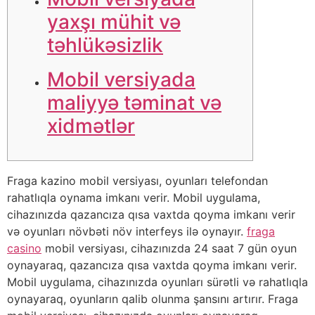
yaxşı mühit və
təhlükəsizlik
Mobil versiyada
maliyyə təminat və
xidmətlər
Fraga kazino mobil versiyası, oyunları telefondan
rahatlıqla oynama imkanı verir. Mobil uygulama,
cihazınızda qazancıza qısa vaxtda qoyma imkanı verir
və oyunları növbəti növ interfeys ilə oynayır.
fraga
casino
mobil versiyası, cihazınızda 24 saat 7 gün oyun
oynayaraq, qazancıza qısa vaxtda qoyma imkanı verir.
Mobil uygulama, cihazınızda oyunları sürətli və rahatlıqla
oynayaraq, oyunların qalib olunma şansını artırır. Fraga