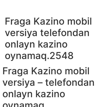
Fraga Kazino mobil
versiya telefondan
onlayn kazino
oynamaq.2548
Fraga Kazino mobil
versiya – telefondan
onlayn kazino
oynamaq