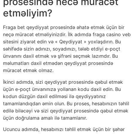
prosesində necə müracət
etməliyim?
Fraga bet qeydiyyat prosesində əhatə etmək üçün bir
neçə müracət etməliyinizdir. İlk adımda fraga casino veb
sitesini ziyarət edin və « Qeydiyyat » yoxlaşdırın. Bu
səhifədə sizin adınızı, soyadınızı, tələb etdiyi e-poçt
ünvanını daxil etmək və şifrəni seçmək lazımdır. Bu
məlumatları daxil etmədən qeydiyyat prosesində
müracət etmək olmaz.
İkinci adımda, sizi qeydiyyat prosesində qəbul etmək
üçün e-poçt ünvanınıza yollanan kodu daxil edin. Bu
kodun düzgün daxil edilməsi ilə qeydiyyatınız
tamamlandıqdan əmin olun. Bu proses, hesabınızın təhlil
edilə biləcəyi və sizi qeydiyyat prosesində qəbul etmək
üçün doğrulama amalı ilə tamamlanır.
Ucuncu adımda, hesabınızı təhlil etmək üçün bir şəhər