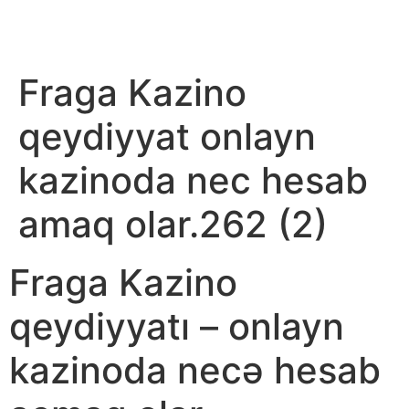
Fraga Kazino
qeydiyyat onlayn
kazinoda nec hesab
amaq olar.262 (2)
Fraga Kazino
qeydiyyatı – onlayn
kazinoda necə hesab