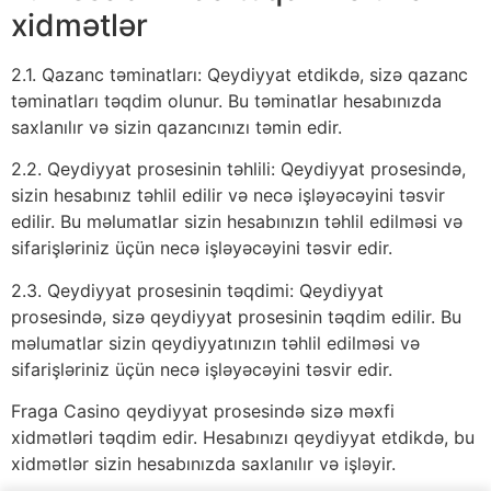
xidmətlər
2.1. Qazanc təminatları: Qeydiyyat etdikdə, sizə qazanc
təminatları təqdim olunur. Bu təminatlar hesabınızda
saxlanılır və sizin qazancınızı təmin edir.
2.2. Qeydiyyat prosesinin təhlili: Qeydiyyat prosesində,
sizin hesabınız təhlil edilir və necə işləyəcəyini təsvir
edilir. Bu məlumatlar sizin hesabınızın təhlil edilməsi və
sifarişləriniz üçün necə işləyəcəyini təsvir edir.
2.3. Qeydiyyat prosesinin təqdimi: Qeydiyyat
prosesində, sizə qeydiyyat prosesinin təqdim edilir. Bu
məlumatlar sizin qeydiyyatınızın təhlil edilməsi və
sifarişləriniz üçün necə işləyəcəyini təsvir edir.
Fraga Casino qeydiyyat prosesində sizə məxfi
xidmətləri təqdim edir. Hesabınızı qeydiyyat etdikdə, bu
xidmətlər sizin hesabınızda saxlanılır və işləyir.