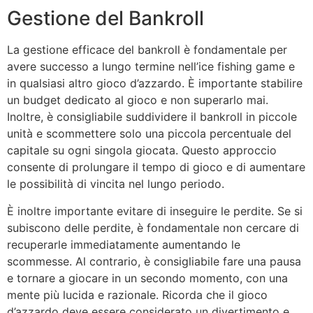
Gestione del Bankroll
La gestione efficace del bankroll è fondamentale per
avere successo a lungo termine nell’ice fishing game e
in qualsiasi altro gioco d’azzardo. È importante stabilire
un budget dedicato al gioco e non superarlo mai.
Inoltre, è consigliabile suddividere il bankroll in piccole
unità e scommettere solo una piccola percentuale del
capitale su ogni singola giocata. Questo approccio
consente di prolungare il tempo di gioco e di aumentare
le possibilità di vincita nel lungo periodo.
È inoltre importante evitare di inseguire le perdite. Se si
subiscono delle perdite, è fondamentale non cercare di
recuperarle immediatamente aumentando le
scommesse. Al contrario, è consigliabile fare una pausa
e tornare a giocare in un secondo momento, con una
mente più lucida e razionale. Ricorda che il gioco
d’azzardo deve essere considerato un divertimento e