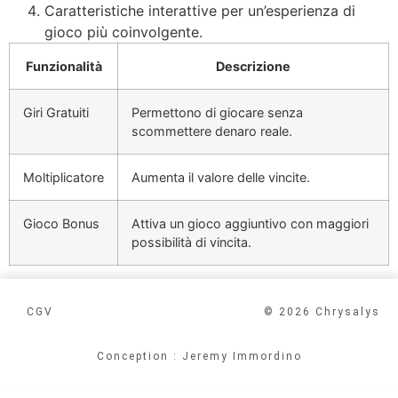
Caratteristiche interattive per un’esperienza di
gioco più coinvolgente.
Funzionalità
Descrizione
Giri Gratuiti
Permettono di giocare senza
scommettere denaro reale.
Moltiplicatore
Aumenta il valore delle vincite.
Gioco Bonus
Attiva un gioco aggiuntivo con maggiori
possibilità di vincita.
CGV
© 2026 Chrysalys
Conception : Jeremy Immordino