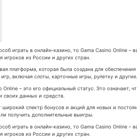
соб играть в онлайн-казино, то Gama Casino Online – 
я игроков из России и других стран.
овая платформа, которая была создана для обеспечени
игр, включая слоты, карточные игры, рулетку и другие
Online – это его официальный статус. Это означает, ч
и своих данных и средств.
ет широкий спектр бонусов и акций для новых и посто
или получить дополнительные выигры.
соб играть в онлайн-казино, то Gama Casino Online – 
я игроков из России и других стран.