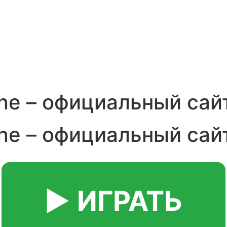
ine – официальный сай
ine – официальный сай
▶️ ИГРАТЬ