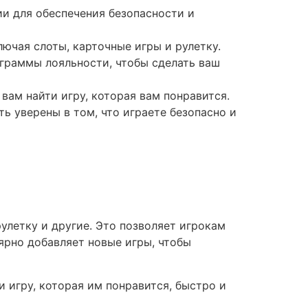
ии для обеспечения безопасности и
лючая слоты, карточные игры и рулетку.
ограммы лояльности, чтобы сделать ваш
вам найти игру, которая вам понравится.
ть уверены в том, что играете безопасно и
рулетку и другие. Это позволяет игрокам
лярно добавляет новые игры, чтобы
и игру, которая им понравится, быстро и