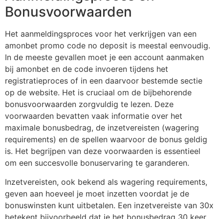
Bonusvoorwaarden
Het aanmeldingsproces voor het verkrijgen van een
amonbet promo code no deposit is meestal eenvoudig.
In de meeste gevallen moet je een account aanmaken
bij amonbet en de code invoeren tijdens het
registratieproces of in een daarvoor bestemde sectie
op de website. Het is cruciaal om de bijbehorende
bonusvoorwaarden zorgvuldig te lezen. Deze
voorwaarden bevatten vaak informatie over het
maximale bonusbedrag, de inzetvereisten (wagering
requirements) en de spellen waarvoor de bonus geldig
is. Het begrijpen van deze voorwaarden is essentieel
om een succesvolle bonuservaring te garanderen.
Inzetvereisten, ook bekend als wagering requirements,
geven aan hoeveel je moet inzetten voordat je de
bonuswinsten kunt uitbetalen. Een inzetvereiste van 30x
betekent bijvoorbeeld dat je het bonusbedrag 30 keer