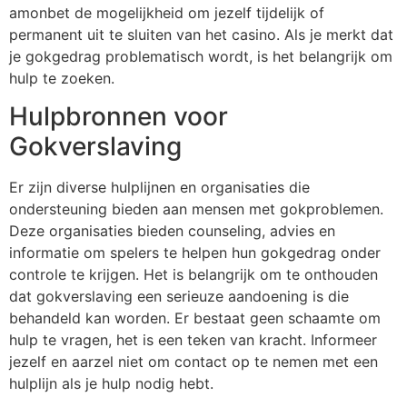
amonbet de mogelijkheid om jezelf tijdelijk of
permanent uit te sluiten van het casino. Als je merkt dat
je gokgedrag problematisch wordt, is het belangrijk om
hulp te zoeken.
Hulpbronnen voor
Gokverslaving
Er zijn diverse hulplijnen en organisaties die
ondersteuning bieden aan mensen met gokproblemen.
Deze organisaties bieden counseling, advies en
informatie om spelers te helpen hun gokgedrag onder
controle te krijgen. Het is belangrijk om te onthouden
dat gokverslaving een serieuze aandoening is die
behandeld kan worden. Er bestaat geen schaamte om
hulp te vragen, het is een teken van kracht. Informeer
jezelf en aarzel niet om contact op te nemen met een
hulplijn als je hulp nodig hebt.