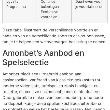
Loyalty
Continue
Duurt even voor
Programma
beloningen,
je voordelen ziet
Exclusieve
voordelen
Deze tabel illustreert de verschillende voordelen en
nadelen van de verschillende soorten casino bonussen,
om je te helpen een weloverwogen beslissing te nemen.
Amonbet’s Aanbod en
Spelselectie
Amonbet biedt een uitgebreid aanbod aan
casinospellen, variërend van klassieke gokkasten tot
moderne videoslots, tafelspellen zoals blackjack en
roulette, en een live casino sectie met echte dealers.
Door gebruik te maken van een amonbet promo code
no deposit, kan je deze spellen kosteloos uitproberen
en ontdekken welke het beste bij je passen. Het casino