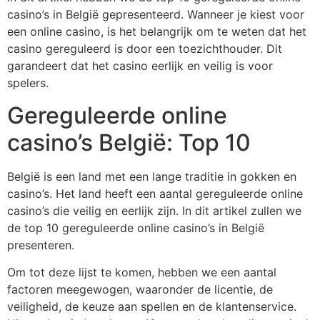
casino’s in België gepresenteerd. Wanneer je kiest voor
een online casino, is het belangrijk om te weten dat het
casino gereguleerd is door een toezichthouder. Dit
garandeert dat het casino eerlijk en veilig is voor
spelers.
Gereguleerde online
casino’s België: Top 10
België is een land met een lange traditie in gokken en
casino’s. Het land heeft een aantal gereguleerde online
casino’s die veilig en eerlijk zijn. In dit artikel zullen we
de top 10 gereguleerde online casino’s in België
presenteren.
Om tot deze lijst te komen, hebben we een aantal
factoren meegewogen, waaronder de licentie, de
veiligheid, de keuze aan spellen en de klantenservice.