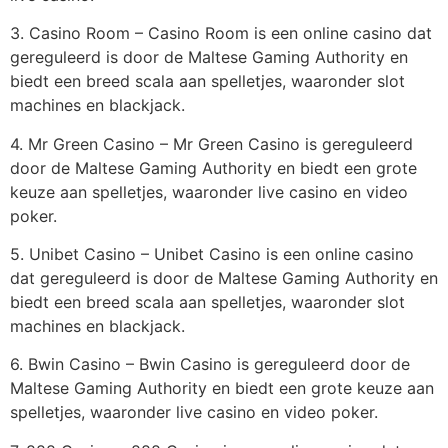
3. Casino Room – Casino Room is een online casino dat
gereguleerd is door de Maltese Gaming Authority en
biedt een breed scala aan spelletjes, waaronder slot
machines en blackjack.
4. Mr Green Casino – Mr Green Casino is gereguleerd
door de Maltese Gaming Authority en biedt een grote
keuze aan spelletjes, waaronder live casino en video
poker.
5. Unibet Casino – Unibet Casino is een online casino
dat gereguleerd is door de Maltese Gaming Authority en
biedt een breed scala aan spelletjes, waaronder slot
machines en blackjack.
6. Bwin Casino – Bwin Casino is gereguleerd door de
Maltese Gaming Authority en biedt een grote keuze aan
spelletjes, waaronder live casino en video poker.