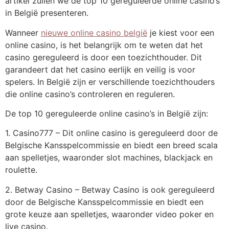
artikel zullen we de top 10 gereguleerde online casino’s
in België presenteren.
Wanneer
nieuwe online casino belgië
je kiest voor een
online casino, is het belangrijk om te weten dat het
casino gereguleerd is door een toezichthouder. Dit
garandeert dat het casino eerlijk en veilig is voor
spelers. In België zijn er verschillende toezichthouders
die online casino’s controleren en reguleren.
De top 10 gereguleerde online casino’s in België zijn:
1. Casino777 – Dit online casino is gereguleerd door de
Belgische Kansspelcommissie en biedt een breed scala
aan spelletjes, waaronder slot machines, blackjack en
roulette.
2. Betway Casino – Betway Casino is ook gereguleerd
door de Belgische Kansspelcommissie en biedt een
grote keuze aan spelletjes, waaronder video poker en
live casino.