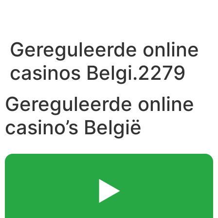
Gereguleerde online
casinos Belgi.2279
Gereguleerde online
casino’s België
▶️