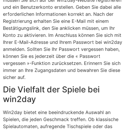
und ein Benutzerkonto erstellen. Geben Sie dabei alle
erforderlichen Informationen korrekt an. Nach der
Registrierung erhalten Sie eine E-Mail mit einem
Bestätigungslink, den Sie anklicken müssen, um Ihr
Konto zu aktivieren. Im Anschluss können Sie sich mit
Ihrer E-Mail-Adresse und Ihrem Passwort bei win2day
anmelden. Sollten Sie Ihr Passwort vergessen haben,
können Sie es jederzeit über die « Passwort
vergessen »-Funktion zurücksetzen. Erinnern Sie sich
immer an Ihre Zugangsdaten und bewahren Sie diese
sicher auf.
Die Vielfalt der Spiele bei
win2day
Win2day bietet eine beeindruckende Auswahl an
Spielen, die jeden Geschmack treffen. Ob klassische
Spielautomaten, aufregende Tischspiele oder das