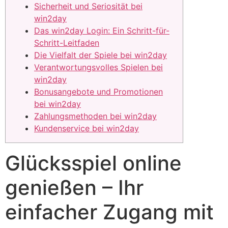
Sicherheit und Seriosität bei
win2day
Das win2day Login: Ein Schritt-für-
Schritt-Leitfaden
Die Vielfalt der Spiele bei win2day
Verantwortungsvolles Spielen bei
win2day
Bonusangebote und Promotionen
bei win2day
Zahlungsmethoden bei win2day
Kundenservice bei win2day
Glücksspiel online
genießen – Ihr
einfacher Zugang mit