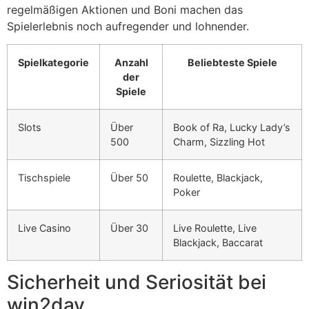
regelmäßigen Aktionen und Boni machen das
Spielerlebnis noch aufregender und lohnender.
Spielkategorie
Anzahl
Beliebteste Spiele
der
Spiele
Slots
Über
Book of Ra, Lucky Lady’s
500
Charm, Sizzling Hot
Tischspiele
Über 50
Roulette, Blackjack,
Poker
Live Casino
Über 30
Live Roulette, Live
Blackjack, Baccarat
Sicherheit und Seriosität bei
win2day