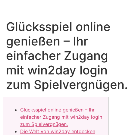
Glücksspiel online
genießen – Ihr
einfacher Zugang
mit win2day login
zum Spielvergnügen.
Glücksspiel online genießen – Ihr
einfacher Zugang mit win2day login
zum Spielvergnügen.
Die Welt von win2day entdecken