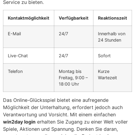
Service zu bieten.
Kontaktmöglichkeit
Verfügbarkeit
Reaktionszeit
E-Mail
24/7
Innerhalb von
24 Stunden
Live-Chat
24/7
Sofort
Telefon
Montag bis
Kurze
Freitag, 9:00 –
Wartezeit
18:00 Uhr
Das Online-Glücksspiel bietet eine aufregende
Möglichkeit der Unterhaltung, erfordert jedoch auch
Verantwortung und Vorsicht. Mit einem einfachen
win2day login
erhalten Sie Zugang zu einer Welt voller
Spiele, Aktionen und Spannung. Denken Sie daran,