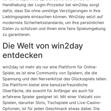
Handhabung der Login-Prozedur bei win2day sorgt
dafür, dass Sie ohne unnötige Verzögerungen in Ihre
Lieblingsspiele eintauchen können. Win2day setzt auf
modernste Sicherheitsstandards, um Ihre persönlichen
Daten zu schützen und Ihnen eine faire Spielumgebung
zu garantieren.
Die Welt von win2day
entdecken
win2day ist mehr als nur eine Plattform für Online-
Spiele; es ist eine Community von Spielern, die die
Spannung und den Nervenkitzel des Glücksspiels teilen.
Die Plattform bietet eine benutzerfreundliche
Oberfläche, die sowohl für Anfänger als auch für
erfahrene Spieler geeignet ist. Mit einer Vielzahl von
Spielen, darunter Slots, Tischspiele und Live-Casino-
Optionen, ist für jeden Geschmack etwas dabei. Die