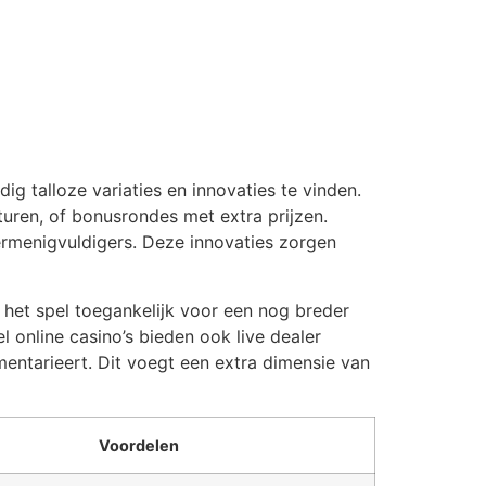
ig talloze variaties en innovaties te vinden.
turen, of bonusrondes met extra prijzen.
ermenigvuldigers. Deze innovaties zorgen
t het spel toegankelijk voor een nog breder
l online casino’s bieden ook live dealer
mentarieert. Dit voegt een extra dimensie van
Voordelen