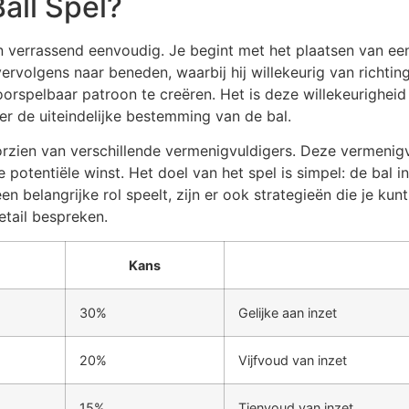
all Spel?
ijn verrassend eenvoudig. Je begint met het plaatsen van e
ervolgens naar beneden, waarbij hij willekeurig van richti
orspelbaar patroon te creëren. Het is deze willekeurigheid
er de uiteindelijke bestemming van de bal.
rzien van verschillende vermenigvuldigers. Deze vermenigvu
 potentiële winst. Het doel van het spel is simpel: de bal 
en belangrijke rol speelt, zijn er ook strategieën die je k
detail bespreken.
Kans
30%
Gelijke aan inzet
20%
Vijfvoud van inzet
15%
Tienvoud van inzet