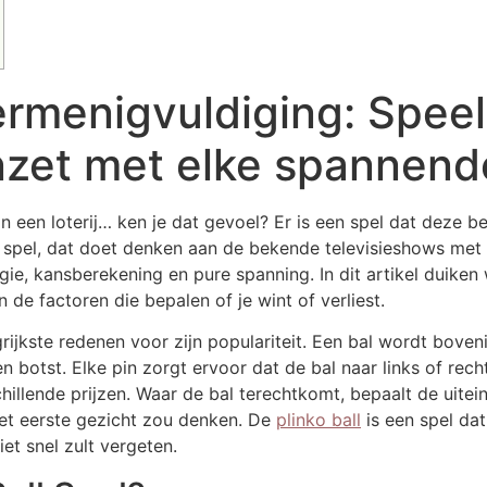
ermenigvuldiging: Speel 
inzet met elke spannend
 een loterij… ken je dat gevoel? Er is een spel dat deze 
t spel, dat doet denken aan de bekende televisieshows met 
gie, kansberekening en pure spanning. In dit artikel duiken 
 de factoren die bepalen of je wint of verliest.
ijkste redenen voor zijn populariteit. Een bal wordt boveni
en botst. Elke pin zorgt ervoor dat de bal naar links of re
llende prijzen. Waar de bal terechtkomt, bepaalt de uiteinde
het eerste gezicht zou denken. De
plinko ball
is een spel da
iet snel zult vergeten.