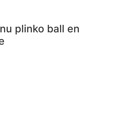
nu plinko ball en
e