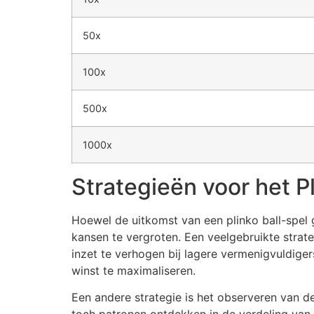
50x
100x
500x
1000x
Strategieën voor het Pl
Hoewel de uitkomst van een plinko ball-spel g
kansen te vergroten. Een veelgebruikte strateg
inzet te verhogen bij lagere vermenigvuldigers
winst te maximaliseren.
Een andere strategie is het observeren van d
toch patronen ontdekken in de verdeling van d