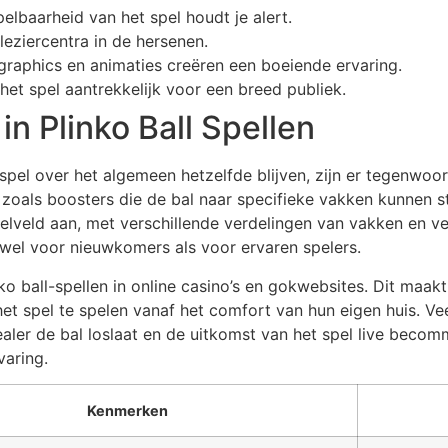
lbaarheid van het spel houdt je alert.
eziercentra in de hersenen.
 graphics en animaties creëren een boeiende ervaring.
et spel aantrekkelijk voor een breed publiek.
in Plinko Ball Spellen
pel over het algemeen hetzelfde blijven, zijn er tegenwoord
 zoals boosters die de bal naar specifieke vakken kunnen s
elveld aan, met verschillende verdelingen van vakken en v
zowel voor nieuwkomers als voor ervaren spelers.
nko ball-spellen in online casino’s en gokwebsites. Dit maak
et spel te spelen vanaf het comfort van hun eigen huis. Vee
ealer de bal loslaat en de uitkomst van het spel live becom
varing.
Kenmerken