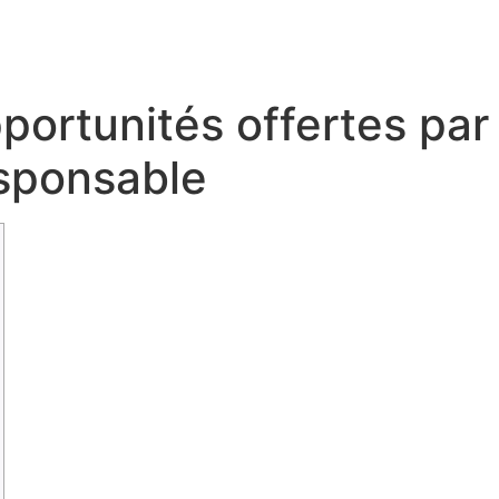
pportunités offertes par
esponsable