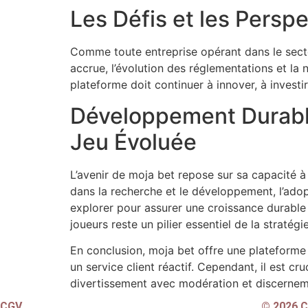
Les Défis et les Perspe
Comme toute entreprise opérant dans le secte
accrue, l’évolution des réglementations et la 
plateforme doit continuer à innover, à invest
Développement Durable
Jeu Évoluée
L’avenir de moja bet repose sur sa capacité à
dans la recherche et le développement, l’adop
explorer pour assurer une croissance durable 
joueurs reste un pilier essentiel de la stratég
En conclusion, moja bet offre une plateforme
un service client réactif. Cependant, il est c
divertissement avec modération et discernem
CGV
© 2026 C