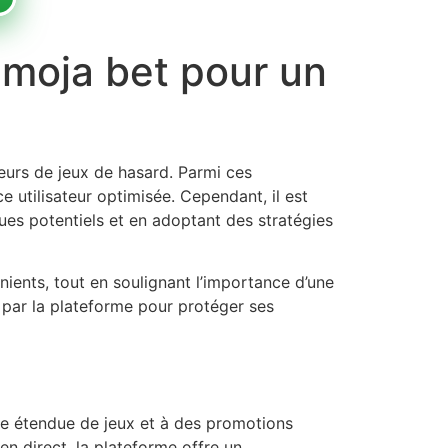
 moja bet pour un
eurs de jeux de hasard. Parmi ces
utilisateur optimisée. Cependant, il est
ues potentiels et en adoptant des stratégies
nients, tout en soulignant l’importance d’une
 par la plateforme pour protéger ses
e étendue de jeux et à des promotions
n direct, la plateforme offre un