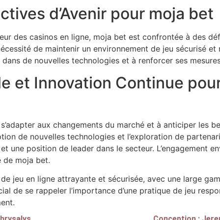
ctives d’Avenir pour moja bet
ur des casinos en ligne, moja bet est confrontée à des déf
nécessité de maintenir un environnement de jeu sécurisé et 
ir dans de nouvelles technologies et à renforcer ses mesures
 et Innovation Continue pou
 s’adapter aux changements du marché et à anticiper les bes
tion de nouvelles technologies et l’exploration de partenari
et une position de leader dans le secteur. L’engagement env
ie de moja bet.
 de jeu en ligne attrayante et sécurisée, avec une large ga
rucial de se rappeler l’importance d’une pratique de jeu resp
ent.
hrysalys
Conception : Jer