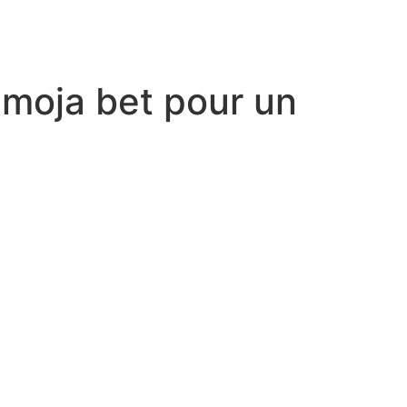
 moja bet pour un