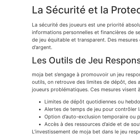
La Sécurité et la Prot
La sécurité des joueurs est une priorité abso
informations personnelles et financières de se
de jeu équitable et transparent. Des mesures 
d’argent.
Les Outils de Jeu Respon
moja bet s’engage à promouvoir un jeu responsa
outils, on retrouve des limites de dépôt, des 
joueurs problématiques. Ces mesures visent à 
Limites de dépôt quotidiennes ou hebd
Alertes de temps de jeu pour contrôler 
Option d’auto-exclusion temporaire ou
Accès à des ressources d’aide et de so
L’investissement de moja bet dans le jeu res