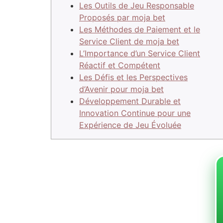
Les Outils de Jeu Responsable
Proposés par moja bet
Les Méthodes de Paiement et le
Service Client de moja bet
L’Importance d’un Service Client
Réactif et Compétent
Les Défis et les Perspectives
d’Avenir pour moja bet
Développement Durable et
Innovation Continue pour une
Expérience de Jeu Évoluée