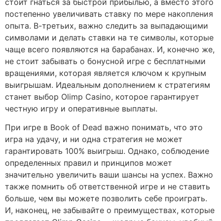
стоит гнаться за быстрой прибылью, а вместо этого
постепенно увеличивать ставку по мере накопления
опыта. В-третьих, важно следить за выпадающими
символами и делать ставки на те символы, которые
чаще всего появляются на барабанах. И, конечно же,
не стоит забывать о бонусной игре с бесплатными
вращениями, которая является ключом к крупным
выигрышам. Идеальным дополнением к стратегиям
станет выбор Olimp Casino, которое гарантирует
честную игру и оперативные выплаты.
При игре в Book of Dead важно понимать, что это
игра на удачу, и ни одна стратегия не может
гарантировать 100% выигрыш. Однако, соблюдение
определенных правил и принципов может
значительно увеличить ваши шансы на успех. Важно
также помнить об ответственной игре и не ставить
больше, чем вы можете позволить себе проиграть.
И, наконец, не забывайте о преимуществах, которые