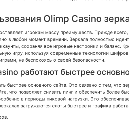
зования Olimp Casino зерка
оставляет игрокам массу преимуществ. Прежде всего,
ино в любой момент времени. Зеркала полностью иден
каунты, сохраняя все игровые настройки и баланс. Кр
ьную игру, используя современные технологии шифров
грами, не беспокоясь о своей безопасности.
asino работают быстрее основно
ть быстрее основного сайта. Это связано с тем, что зе
та, что позволяет снизить пинг и обеспечить более бы
особенно в периоды пиковой нагрузки. Это обеспечива
 зеркалах загружаются слоты быстрее и графика работа
ров.