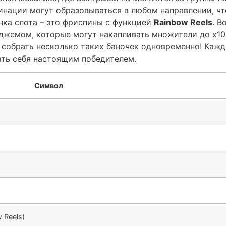
инации могут образовываться в любом направлении, ч
нка слота – это фриспины с функцией
Rainbow Reels
. В
 джемом, которые могут накапливать множители до x10
я собрать несколько таких баночек одновременно! Каж
ать себя настоящим победителем.
Символ
 Reels)