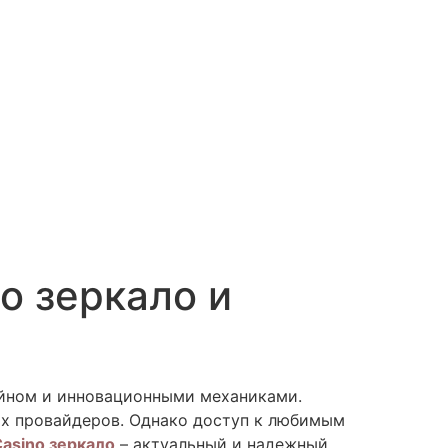
o зеркало и
айном и инновационными механиками.
их провайдеров. Однако доступ к любимым
Casino зеркало
– актуальный и надежный