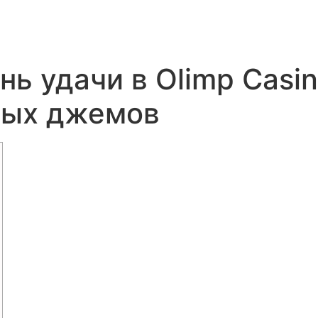
ь удачи в Olimp Casin
вых джемов