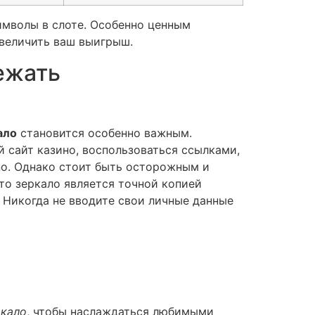
имволы в слоте. Особенно ценным
увеличить ваш выигрыш.
бежать
ало
становится особенно важным.
 сайт казино, воспользоваться ссылками,
no. Однако стоит быть осторожным и
то зеркало является точной копией
 Никогда не вводите свои личные данные
ркало
, чтобы наслаждаться любимыми