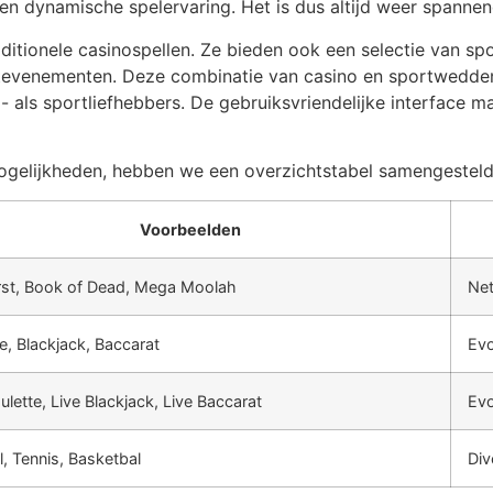
en dynamische spelervaring. Het is dus altijd weer spannen
ditionele casinospellen. Ze bieden ook een selectie van s
rtevenementen. Deze combinatie van casino en sportwedd
 als sportliefhebbers. De gebruiksvriendelijke interface ma
ogelijkheden, hebben we een overzichtstabel samengesteld
Voorbeelden
rst, Book of Dead, Mega Moolah
Net
e, Blackjack, Baccarat
Evo
ulette, Live Blackjack, Live Baccarat
Evo
, Tennis, Basketbal
Div