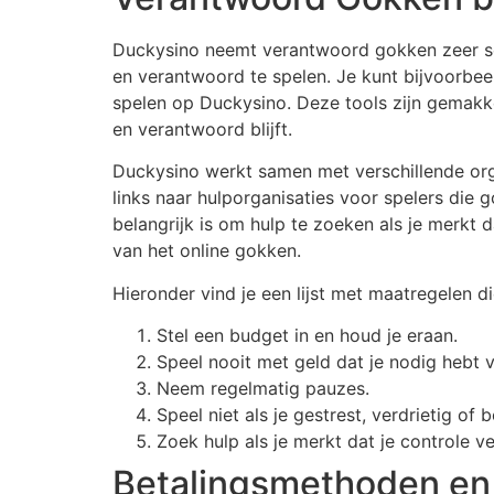
Duckysino neemt verantwoord gokken zeer ser
en verantwoord te spelen. Je kunt bijvoorbeeld 
spelen op Duckysino. Deze tools zijn gemakkel
en verantwoord blijft.
Duckysino werkt samen met verschillende org
links naar hulporganisaties voor spelers die
belangrijk is om hulp te zoeken als je merkt d
van het online gokken.
Hieronder vind je een lijst met maatregelen 
Stel een budget in en houd je eraan.
Speel nooit met geld dat je nodig hebt 
Neem regelmatig pauzes.
Speel niet als je gestrest, verdrietig of 
Zoek hulp als je merkt dat je controle ver
Betalingsmethoden en