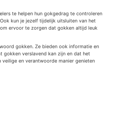
elers te helpen hun gokgedrag te controleren
ok kun je jezelf tijdelijk uitsluiten van het
 om ervoor te zorgen dat gokken altijd leuk
twoord gokken. Ze bieden ook informatie en
at gokken verslavend kan zijn en dat het
een veilige en verantwoorde manier genieten