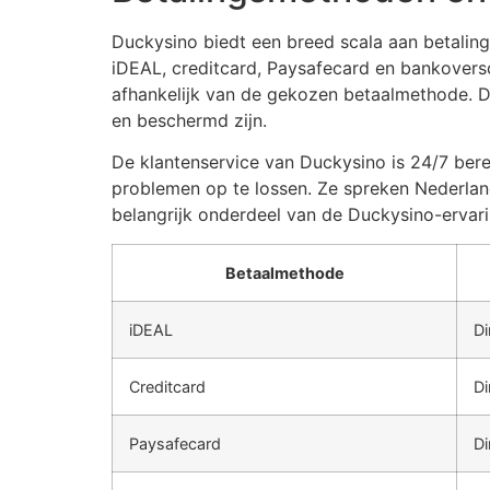
Duckysino biedt een breed scala aan betalin
iDEAL, creditcard, Paysafecard en bankoversc
afhankelijk van de gekozen betaalmethode. Du
en beschermd zijn.
De klantenservice van Duckysino is 24/7 berei
problemen op te lossen. Ze spreken Nederlands
belangrijk onderdeel van de Duckysino-ervari
Betaalmethode
iDEAL
Di
Creditcard
Di
Paysafecard
Di