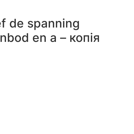
f de spanning
nbod en a – копія