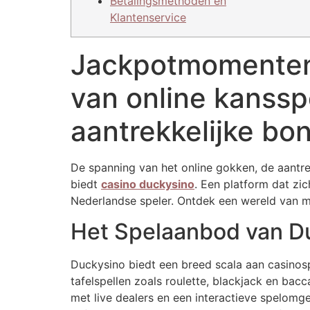
Betalingsmethoden en
Klantenservice
Jackpotmomenten 
van online kanssp
aantrekkelijke bon
De spanning van het online gokken, de aantre
biedt
casino duckysino
. Een platform dat zi
Nederlandse speler. Ontdek een wereld van mo
Het Spelaanbod van Du
Duckysino biedt een breed scala aan casinospe
tafelspellen zoals roulette, blackjack en bacc
met live dealers en een interactieve spelom