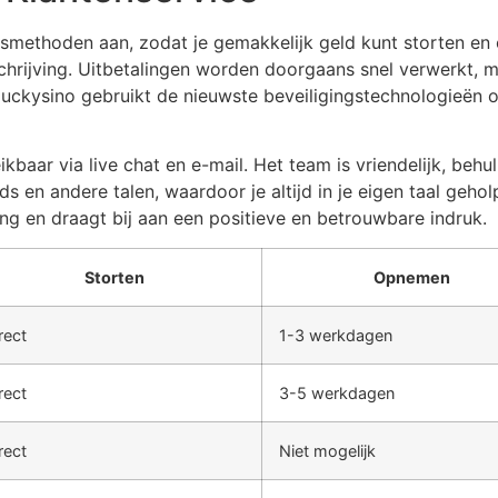
gsmethoden aan, zodat je gemakkelijk geld kunt storten 
hrijving. Uitbetalingen worden doorgaans snel verwerkt, m
ckysino gebruikt de nieuwste beveiligingstechnologieën om
kbaar via live chat en e-mail. Het team is vriendelijk, beh
 en andere talen, waardoor je altijd in je eigen taal geho
ng en draagt bij aan een positieve en betrouwbare indruk.
Storten
Opnemen
rect
1-3 werkdagen
rect
3-5 werkdagen
rect
Niet mogelijk