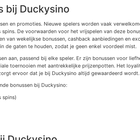
 bij Duckysino
ssen en promoties. Nieuwe spelers worden vaak verwelkomd
 spins. De voorwaarden voor het vrijspelen van deze bonusse
en van wekelijkse bonussen, cashback aanbiedingen en excl
 de gaten te houden, zodat je geen enkel voordeel mist.
n aan, passend bij elke speler. Er zijn bonussen voor liefhe
ale toernooien met aantrekkelijke prijzenpotten. Het loya
zorgt ervoor dat je bij Duckysino altijd gewaardeerd wordt.
nde bonussen bij Duckysino:
 spins)
ij Duckysino