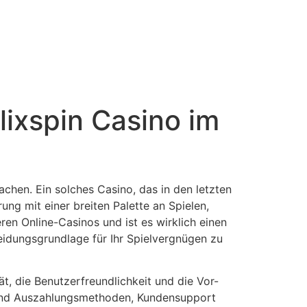
lixspin Casino im
chen. Ein solches Casino, das in den letzten
ung mit einer breiten Palette an Spielen,
ren Online-Casinos und ist es wirklich einen
eidungsgrundlage für Ihr Spielvergnügen zu
ät, die Benutzerfreundlichkeit und die Vor-
- und Auszahlungsmethoden, Kundensupport