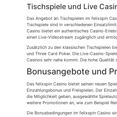
Tischspiele und Live Casi
Das Angebot an Tischspielen im felixspin Casi
Tischspiele sind in verschiedenen Einsatzlim
Casino bietet ein authentisches Casino-Erlebni
einen Live-Videostream zugänglich und ermögl
Zusätzlich zu den klassischen Tischspielen bi
und Three Card Poker. Die Live-Casino-Spiele
Casinos sehr nahe kommt. Die hohe Qualität de
Bonusangebote und P
Das felixspin Casino bietet seinen neuen Spi
Einzahlungsbonus und Freispielen. Der Einzah
die Möglichkeit geben, ausgewählte Spielaut
weitere Promotionen an, wie zum Beispiel Re
Die Bonusbedingungen im felixspin Casino sind