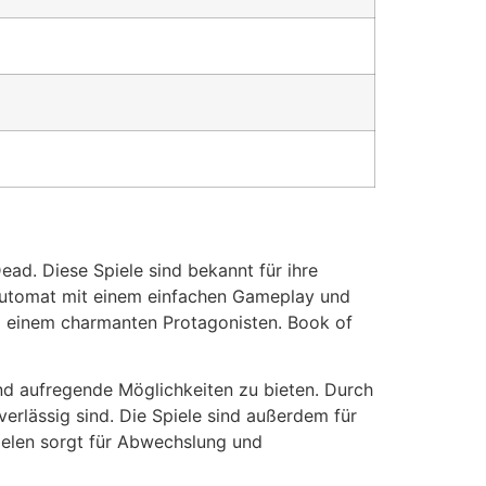
ad. Diese Spiele sind bekannt für ihre
lautomat mit einem einfachen Gameplay und
d einem charmanten Protagonisten. Book of
nd aufregende Möglichkeiten zu bieten. Durch
erlässig sind. Die Spiele sind außerdem für
ielen sorgt für Abwechslung und