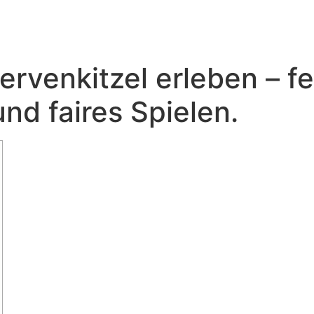
rvenkitzel erleben – fe
und faires Spielen.