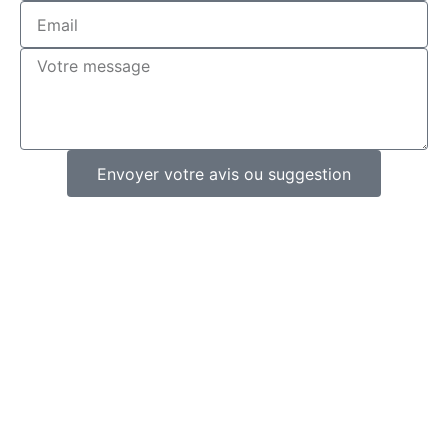
Envoyer votre avis ou suggestion