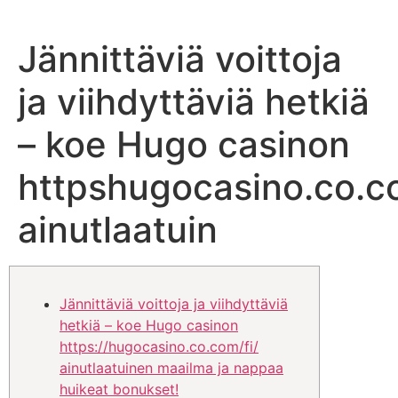
Jännittäviä voittoja
ja viihdyttäviä hetkiä
– koe Hugo casinon
httpshugocasino.co.c
ainutlaatuin
Jännittäviä voittoja ja viihdyttäviä
hetkiä – koe Hugo casinon
https://hugocasino.co.com/fi/
ainutlaatuinen maailma ja nappaa
huikeat bonukset!