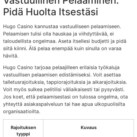
Vastuullinen Pelaaminen:
Pidä Huolta Itsestäsi
Hugo Casino kannustaa vastuulliseen pelaamiseen.
Pelaamisen tulisi olla hauskaa ja viihdyttävää, ei
taloudellista ongelmaa. Aseta itsellesi budjetti ja pidä
siitä kiinni. Älä pelaa enempää kuin sinulla on varaa
hävitä.
Hugo Casino tarjoaa pelaajilleen erilaisia työkaluja
vastuullisen pelaamisen edistämiseksi. Voit asettaa
talletusrajoituksia, tappiorajoituksia ja aikarajoituksia.
Voit myös sulkea pelitilisi väliaikaisesti tai pysyvästi.
Jos koet, että pelaamisestasi on tulossa ongelma, ota
yhteyttä asiakaspalveluun tai hae apua ulkopuolisilta
organisaatioilta.
Rajoituksen
Kuvaus
tyyppi