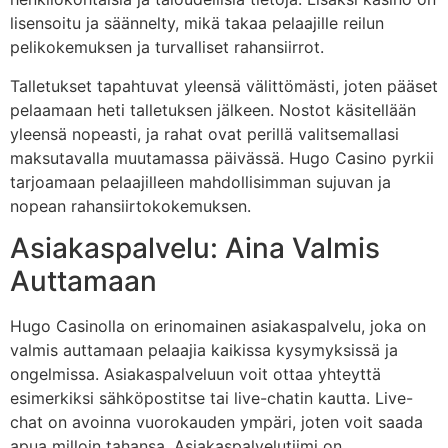
lisensoitu ja säännelty, mikä takaa pelaajille reilun
pelikokemuksen ja turvalliset rahansiirrot.
Talletukset tapahtuvat yleensä välittömästi, joten pääset
pelaamaan heti talletuksen jälkeen. Nostot käsitellään
yleensä nopeasti, ja rahat ovat perillä valitsemallasi
maksutavalla muutamassa päivässä. Hugo Casino pyrkii
tarjoamaan pelaajilleen mahdollisimman sujuvan ja
nopean rahansiirtokokemuksen.
Asiakaspalvelu: Aina Valmis
Auttamaan
Hugo Casinolla on erinomainen asiakaspalvelu, joka on
valmis auttamaan pelaajia kaikissa kysymyksissä ja
ongelmissa. Asiakaspalveluun voit ottaa yhteyttä
esimerkiksi sähköpostitse tai live-chatin kautta. Live-
chat on avoinna vuorokauden ympäri, joten voit saada
apua milloin tahansa. Asiakaspalvelutiimi on