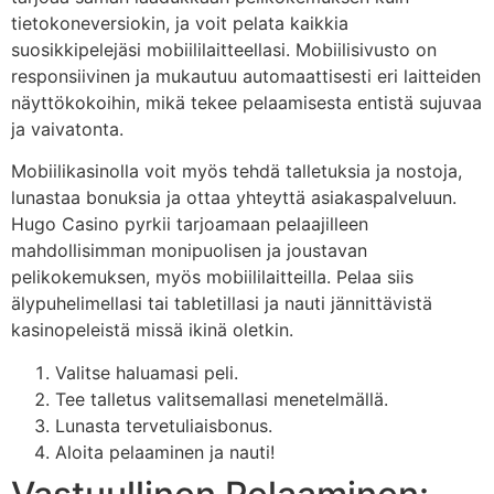
tietokoneversiokin, ja voit pelata kaikkia
suosikkipelejäsi mobiililaitteellasi. Mobiilisivusto on
responsiivinen ja mukautuu automaattisesti eri laitteiden
näyttökokoihin, mikä tekee pelaamisesta entistä sujuvaa
ja vaivatonta.
Mobiilikasinolla voit myös tehdä talletuksia ja nostoja,
lunastaa bonuksia ja ottaa yhteyttä asiakaspalveluun.
Hugo Casino pyrkii tarjoamaan pelaajilleen
mahdollisimman monipuolisen ja joustavan
pelikokemuksen, myös mobiililaitteilla. Pelaa siis
älypuhelimellasi tai tabletillasi ja nauti jännittävistä
kasinopeleistä missä ikinä oletkin.
Valitse haluamasi peli.
Tee talletus valitsemallasi menetelmällä.
Lunasta tervetuliaisbonus.
Aloita pelaaminen ja nauti!