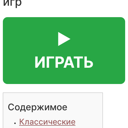
игр
▶️
ИГРАТЬ
Содержимое
Классические