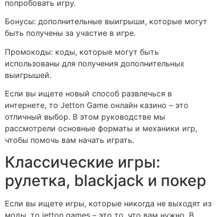
попробовать игру.
Бонусы: дополнительные выигрыши, которые могут
быть получены за участие в игре.
Промокоды: коды, которые могут быть
использованы для получения дополнительных
выигрышей.
Если вы ищете новый способ развлечься в
интернете, то Jetton Game онлайн казино – это
отличный выбор. В этом руководстве мы
рассмотрели основные форматы и механики игр,
чтобы помочь вам начать играть.
Классические игры:
рулетка, blackjack и покер
Если вы ищете игры, которые никогда не выходят из
моды, то jetton games – это то, что вам нужно. В