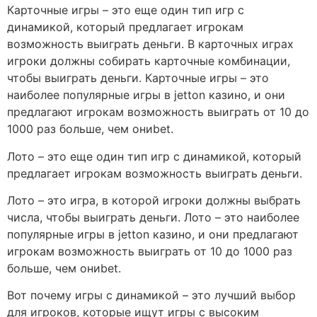
Карточные игры – это еще один тип игр с
динамикой, который предлагает игрокам
возможность выиграть деньги. В карточных играх
игроки должны собирать карточные комбинации,
чтобы выиграть деньги. Карточные игры – это
наиболее популярные игры в jetton казино, и они
предлагают игрокам возможность выиграть от 10 до
1000 раз больше, чем ониbet.
Лото – это еще один тип игр с динамикой, который
предлагает игрокам возможность выиграть деньги.
Лото – это игра, в которой игроки должны выбрать
числа, чтобы выиграть деньги. Лото – это наиболее
популярные игры в jetton казино, и они предлагают
игрокам возможность выиграть от 10 до 1000 раз
больше, чем ониbet.
Вот почему игры с динамикой – это лучший выбор
для игроков, которые ищут игры с высоким