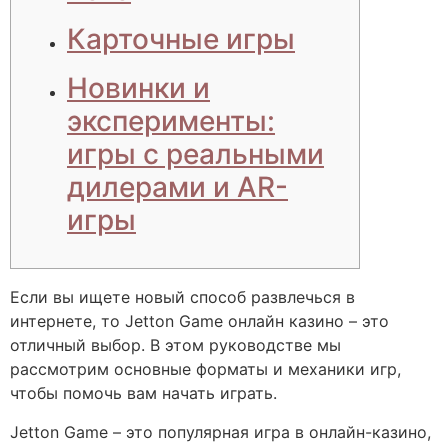
Карточные игры
Новинки и
эксперименты:
игры с реальными
дилерами и AR-
игры
Если вы ищете новый способ развлечься в
интернете, то Jetton Game онлайн казино – это
отличный выбор. В этом руководстве мы
рассмотрим основные форматы и механики игр,
чтобы помочь вам начать играть.
Jetton Game – это популярная игра в онлайн-казино,