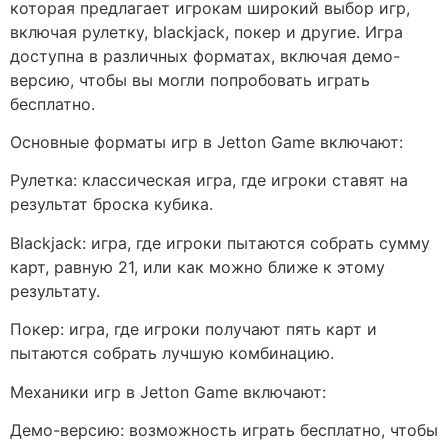
которая предлагает игрокам широкий выбор игр,
включая рулетку, blackjack, покер и другие. Игра
доступна в различных форматах, включая демо-
версию, чтобы вы могли попробовать играть
бесплатно.
Основные форматы игр в Jetton Game включают:
Рулетка: классическая игра, где игроки ставят на
результат броска кубика.
Blackjack: игра, где игроки пытаются собрать сумму
карт, равную 21, или как можно ближе к этому
результату.
Покер: игра, где игроки получают пять карт и
пытаются собрать лучшую комбинацию.
Механики игр в Jetton Game включают:
Демо-версию: возможность играть бесплатно, чтобы