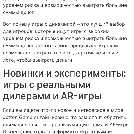
уровнем риска и возможностью выиграть большие
суммы денег.
Вот почему игры с динамикой – это лучший выбор
для игроков, которые ищут игры с высоким
уровнем риска и возможностью выиграть большие
суммы денег. Jetton казино предлагает игрокам
возможность играть в слоты, карточные игры и
лото, чтобы выиграть деньги.
Новинки и эксперименты:
игры с реальными
дилерами и AR-игры
Если вы ищете что-то новое и интересное в мире
Jetton Game онлайн казино, то вам стоит обратить
внимание на игры с реальными дилерами и AR-игры.
В последние годы эти форматы игр получили