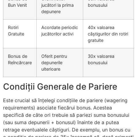
Bun Venit
jucători la prima
bonusului
depunere
Rotiri
Acordate periodic
40x valoarea
Gratuite
jucătorilor activi
câștigurilor din rotiri
gratuite
Bonus de
Oferit pentru
30x valoarea
Reîncărcare
depunerile
bonusului
ulterioare
Condiții Generale de Pariere
Este crucial să înțelegi condițiile de pariere (wagering
requirements) asociate fiecărui bonus. Acestea
specifică de câte ori trebuie să pariezi suma bonusului
(sau suma depunerii + bonusul) înainte de a putea
retrage eventualele câștiguri. De exemplu, un bonus cu