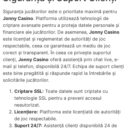
Siguranța jucătorilor este o prioritate maximă pentru
Jonny Casino
. Platforma utilizează tehnologii de
criptare avansate pentru a proteja datele personale și
financiare ale jucătorilor. De asemenea,
Jonny Casino
este licențiat și reglementat de autorități de joc
respectabile, ceea ce garantează un mediu de joc
corect și transparent. În ceea ce privește suportul
clienți,
Jonny Casino
oferă asistență prin chat live, e-
mail și telefon, disponibilă 24/7. Echipa de suport clienți
este bine pregătită și răspunde rapid la întrebările și
solicitările jucătorilor.
Criptare SSL:
Toate datele sunt criptate cu
tehnologie SSL pentru a preveni accesul
neautorizat.
Licențiere:
Platforma este licențiată de autorități
de joc respectabile.
Suport 24/7:
Asistență clienți disponibilă 24 de