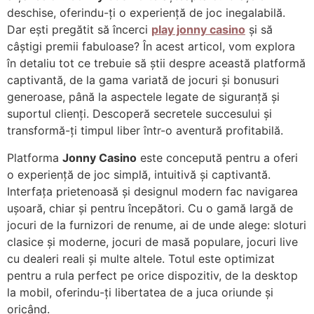
deschise, oferindu-ți o experiență de joc inegalabilă.
Dar ești pregătit să încerci
play jonny casino
și să
câștigi premii fabuloase? În acest articol, vom explora
în detaliu tot ce trebuie să știi despre această platformă
captivantă, de la gama variată de jocuri și bonusuri
generoase, până la aspectele legate de siguranță și
suportul clienți. Descoperă secretele succesului și
transformă-ți timpul liber într-o aventură profitabilă.
Platforma
Jonny Casino
este concepută pentru a oferi
o experiență de joc simplă, intuitivă și captivantă.
Interfața prietenoasă și designul modern fac navigarea
ușoară, chiar și pentru începători. Cu o gamă largă de
jocuri de la furnizori de renume, ai de unde alege: sloturi
clasice și moderne, jocuri de masă populare, jocuri live
cu dealeri reali și multe altele. Totul este optimizat
pentru a rula perfect pe orice dispozitiv, de la desktop
la mobil, oferindu-ți libertatea de a juca oriunde și
oricând.