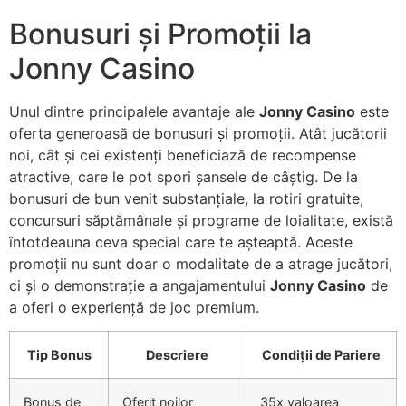
Bonusuri și Promoții la
Jonny Casino
Unul dintre principalele avantaje ale
Jonny Casino
este
oferta generoasă de bonusuri și promoții. Atât jucătorii
noi, cât și cei existenți beneficiază de recompense
atractive, care le pot spori șansele de câștig. De la
bonusuri de bun venit substanțiale, la rotiri gratuite,
concursuri săptămânale și programe de loialitate, există
întotdeauna ceva special care te așteaptă. Aceste
promoții nu sunt doar o modalitate de a atrage jucători,
ci și o demonstrație a angajamentului
Jonny Casino
de
a oferi o experiență de joc premium.
Tip Bonus
Descriere
Condiții de Pariere
Bonus de
Oferit noilor
35x valoarea