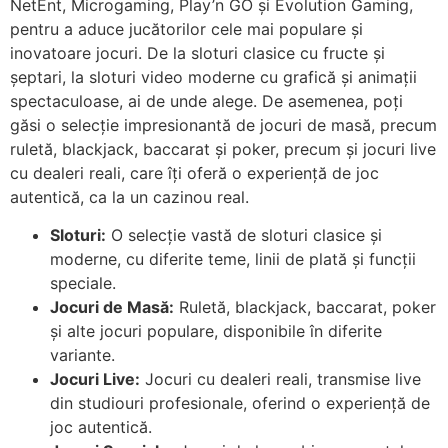
NetEnt, Microgaming, Play’n GO și Evolution Gaming,
pentru a aduce jucătorilor cele mai populare și
inovatoare jocuri. De la sloturi clasice cu fructe și
șeptari, la sloturi video moderne cu grafică și animații
spectaculoase, ai de unde alege. De asemenea, poți
găsi o selecție impresionantă de jocuri de masă, precum
ruletă, blackjack, baccarat și poker, precum și jocuri live
cu dealeri reali, care îți oferă o experiență de joc
autentică, ca la un cazinou real.
Sloturi:
O selecție vastă de sloturi clasice și
moderne, cu diferite teme, linii de plată și funcții
speciale.
Jocuri de Masă:
Ruletă, blackjack, baccarat, poker
și alte jocuri populare, disponibile în diferite
variante.
Jocuri Live:
Jocuri cu dealeri reali, transmise live
din studiouri profesionale, oferind o experiență de
joc autentică.