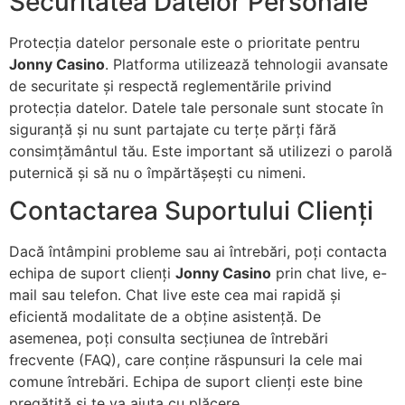
Securitatea Datelor Personale
Protecția datelor personale este o prioritate pentru
Jonny Casino
. Platforma utilizează tehnologii avansate
de securitate și respectă reglementările privind
protecția datelor. Datele tale personale sunt stocate în
siguranță și nu sunt partajate cu terțe părți fără
consimțământul tău. Este important să utilizezi o parolă
puternică și să nu o împărtășești cu nimeni.
Contactarea Suportului Clienți
Dacă întâmpini probleme sau ai întrebări, poți contacta
echipa de suport clienți
Jonny Casino
prin chat live, e-
mail sau telefon. Chat live este cea mai rapidă și
eficientă modalitate de a obține asistență. De
asemenea, poți consulta secțiunea de întrebări
frecvente (FAQ), care conține răspunsuri la cele mai
comune întrebări. Echipa de suport clienți este bine
pregătită și te va ajuta cu plăcere.