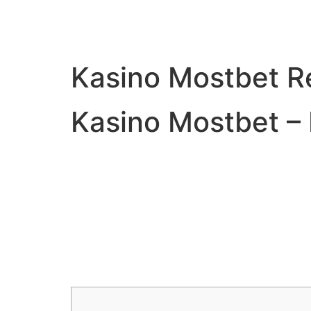
Kasino Mostbet 
Kasino Mostbet –