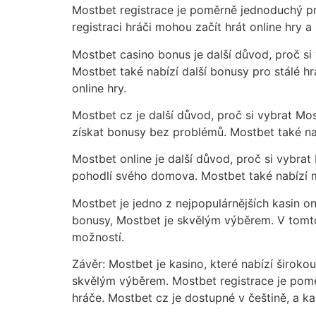
Mostbet registrace je poměrně jednoduchý proc
registraci hráči mohou začít hrát online hry a
Mostbet casino bonus je další důvod, proč s
Mostbet také nabízí další bonusy pro stálé h
online hry.
Mostbet cz je další důvod, proč si vybrat Mo
získat bonusy bez problémů. Mostbet také nabí
Mostbet online je další důvod, proč si vybrat
pohodlí svého domova. Mostbet také nabízí mo
Mostbet je jedno z nejpopulárnějších kasin on
bonusy, Mostbet je skvělým výběrem. V tomto
možností.
Závěr: Mostbet je kasino, které nabízí široko
skvělým výběrem. Mostbet registrace je pom
hráče. Mostbet cz je dostupné v češtině, a ka