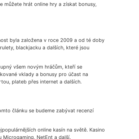
e můžete hrát online hry a získat bonusy,
čnost byla založena v roce 2009 a od té doby
rulety, blackjacku a dalších, které jsou
ostupný všem novým hráčům, kteří se
pakované vklady a bonusy pro účast na
tou, plateb přes internet a dalších.
V tomto článku se budeme zabývat recenzí
populárnějších online kasín na světě. Kasino
ou Microgaming, NetEnt a další.