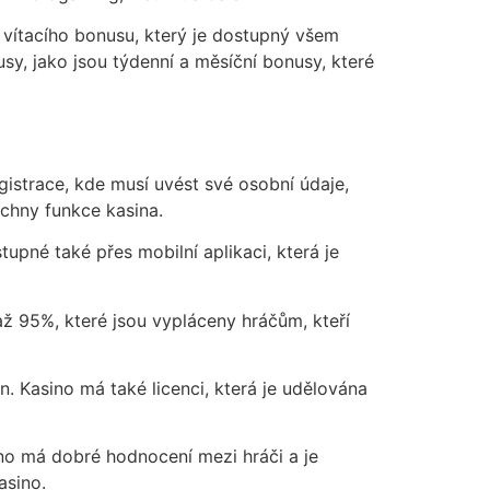
 vítacího bonusu, který je dostupný všem
sy, jako jsou týdenní a měsíční bonusy, které
istrace, kde musí uvést své osobní údaje,
echny funkce kasina.
upné také přes mobilní aplikaci, která je
ž 95%, které jsou vypláceny hráčům, kteří
n. Kasino má také licenci, která je udělována
sino má dobré hodnocení mezi hráči a je
asino.