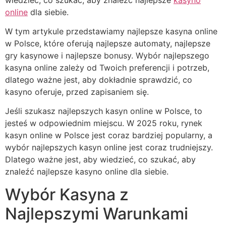
online
dla siebie.
W tym artykule przedstawiamy najlepsze kasyna online
w Polsce, które oferują najlepsze automaty, najlepsze
gry kasynowe i najlepsze bonusy. Wybór najlepszego
kasyna online zależy od Twoich preferencji i potrzeb,
dlatego ważne jest, aby dokładnie sprawdzić, co
kasyno oferuje, przed zapisaniem się.
Jeśli szukasz najlepszych kasyn online w Polsce, to
jesteś w odpowiednim miejscu. W 2025 roku, rynek
kasyn online w Polsce jest coraz bardziej popularny, a
wybór najlepszych kasyn online jest coraz trudniejszy.
Dlatego ważne jest, aby wiedzieć, co szukać, aby
znaleźć najlepsze kasyno online dla siebie.
Wybór Kasyna z
Najlepszymi Warunkami