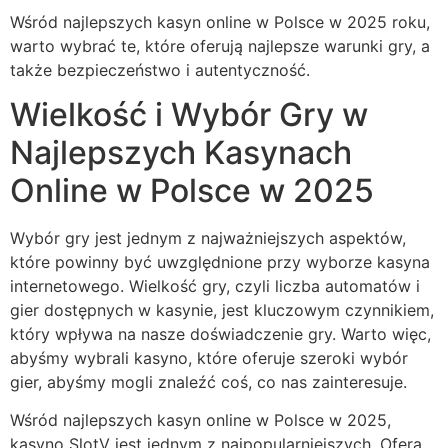
Wśród najlepszych kasyn online w Polsce w 2025 roku,
warto wybrać te, które oferują najlepsze warunki gry, a
także bezpieczeństwo i autentyczność.
Wielkość i Wybór Gry w
Najlepszych Kasynach
Online w Polsce w 2025
Wybór gry jest jednym z najważniejszych aspektów,
które powinny być uwzględnione przy wyborze kasyna
internetowego. Wielkość gry, czyli liczba automatów i
gier dostępnych w kasynie, jest kluczowym czynnikiem,
który wpływa na nasze doświadczenie gry. Warto więc,
abyśmy wybrali kasyno, które oferuje szeroki wybór
gier, abyśmy mogli znaleźć coś, co nas zainteresuje.
Wśród najlepszych kasyn online w Polsce w 2025,
kasyno SlotV jest jednym z najpopularniejszych. Ofera