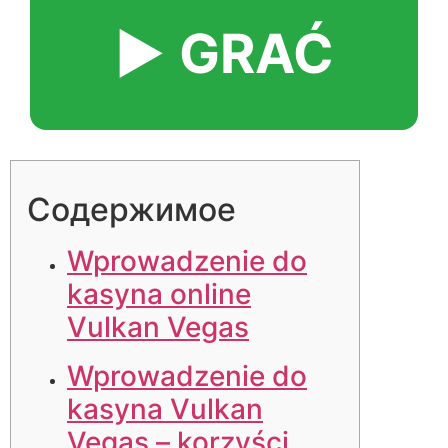
▶️ GRAĆ
Содержимое
Wprowadzenie do
kasyna online
Vulkan Vegas
Wprowadzenie do
kasyna Vulkan
Vegas – korzyści