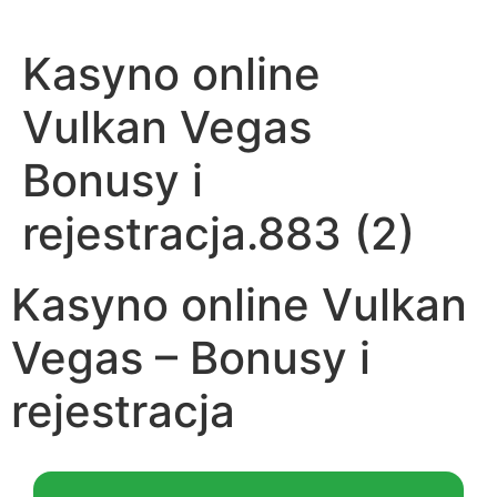
Kasyno online
Vulkan Vegas
Bonusy i
rejestracja.883 (2)
Kasyno online Vulkan
Vegas – Bonusy i
rejestracja