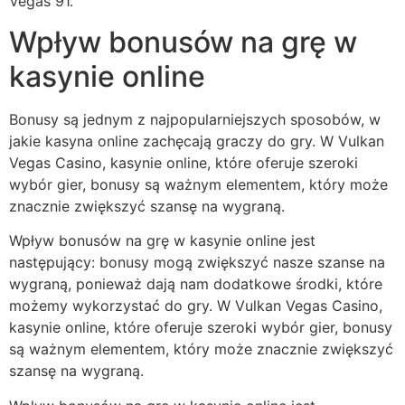
Vegas 91.
Wpływ bonusów na grę w
kasynie online
Bonusy są jednym z najpopularniejszych sposobów, w
jakie kasyna online zachęcają graczy do gry. W Vulkan
Vegas Casino, kasynie online, które oferuje szeroki
wybór gier, bonusy są ważnym elementem, który może
znacznie zwiększyć szansę na wygraną.
Wpływ bonusów na grę w kasynie online jest
następujący: bonusy mogą zwiększyć nasze szanse na
wygraną, ponieważ dają nam dodatkowe środki, które
możemy wykorzystać do gry. W Vulkan Vegas Casino,
kasynie online, które oferuje szeroki wybór gier, bonusy
są ważnym elementem, który może znacznie zwiększyć
szansę na wygraną.