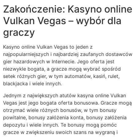
Zakończenie: Kasyno online
Vulkan Vegas – wybór dla
graczy
Kasyno online Vulkan Vegas to jeden z
najpopularniejszych i najbardziej zaufanych dostawców
gier hazardowych w Internecie. Jego oferta jest
niezwykle bogata, a gracze mogą wybrać spośród
setek różnych gier, w tym automatów, kasiń, rulet,
blackjacka i wiele innych.
Jednym z największych atutów kasyna online Vulkan
Vegas jest jego bogata oferta bonusowa. Gracze mogą
otrzymać wiele różnych bonusów, w tym bonusy
powitalne, bonusy załóżenia konta, bonusy załóżenia
depozytu i wiele innych. Te bonusy mogą pomóc
gracze w zwiększeniu swoich szans na wygraną i