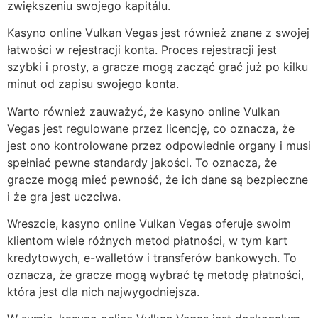
zwiększeniu swojego kapitálu.
Kasyno online Vulkan Vegas jest również znane z swojej
łatwości w rejestracji konta. Proces rejestracji jest
szybki i prosty, a gracze mogą zacząć grać już po kilku
minut od zapisu swojego konta.
Warto również zauważyć, że kasyno online Vulkan
Vegas jest regulowane przez licencję, co oznacza, że
jest ono kontrolowane przez odpowiednie organy i musi
spełniać pewne standardy jakości. To oznacza, że
gracze mogą mieć pewność, że ich dane są bezpieczne
i że gra jest uczciwa.
Wreszcie, kasyno online Vulkan Vegas oferuje swoim
klientom wiele różnych metod płatności, w tym kart
kredytowych, e-walletów i transferów bankowych. To
oznacza, że gracze mogą wybrać tę metodę płatności,
która jest dla nich najwygodniejsza.