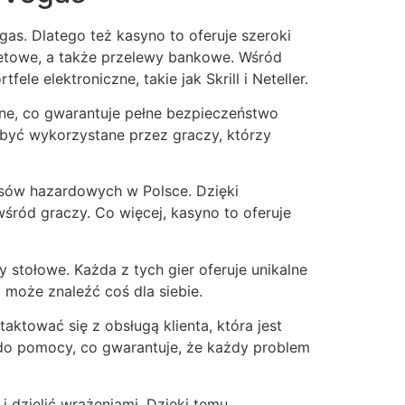
as. Dlatego też kasyno to oferuje szeroki
betowe, a także przelewy bankowe. Wśród
le elektroniczne, takie jak Skrill i Neteller.
ane, co gwarantuje pełne bezpieczeństwo
 być wykorzystane przez graczy, którzy
wisów hazardowych w Polsce. Dzięki
ród graczy. Co więcej, kasyno to oferuje
 stołowe. Każda z tych gier oferuje unikalne
 może znaleźć coś dla siebie.
ktować się z obsługą klienta, która jest
 do pomocy, co gwarantuje, że każdy problem
 dzielić wrażeniami. Dzięki temu,