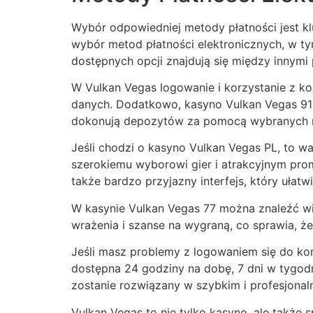
Wybór odpowiedniej metody płatności jest kl
wybór metod płatności elektronicznych, w ty
dostępnych opcji znajdują się między innymi pł
W Vulkan Vegas logowanie i korzystanie z ko
danych. Dodatkowo, kasyno Vulkan Vegas 91 
dokonują depozytów za pomocą wybranych m
Jeśli chodzi o kasyno Vulkan Vegas PL, to w
szerokiemu wyborowi gier i atrakcyjnym pro
także bardzo przyjazny interfejs, który ułatw
W kasynie Vulkan Vegas 77 można znaleźć wiel
wrażenia i szanse na wygraną, co sprawia, ż
Jeśli masz problemy z logowaniem się do kont
dostępna 24 godziny na dobę, 7 dni w tygodn
zostanie rozwiązany w szybkim i profesjona
Vulkan Vegas to nie tylko kasyno, ale także 