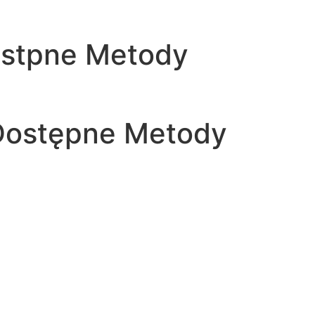
ostpne Metody
 Dostępne Metody