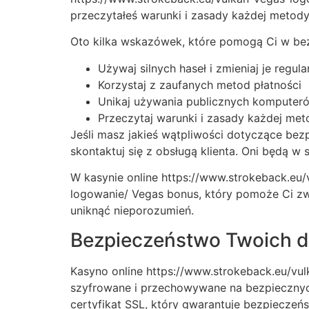
przeczytałeś warunki i zasady każdej metody
Oto kilka wskazówek, które pomogą Ci w bez
Używaj silnych haseł i zmieniaj je regula
Korzystaj z zaufanych metod płatności
Unikaj używania publicznych komputerów
Przeczytaj warunki i zasady każdej met
Jeśli masz jakieś wątpliwości dotyczące bez
skontaktuj się z obsługą klienta. Oni będą w 
W kasynie online https://www.strokeback.eu
logowanie/ Vegas bonus, który pomoże Ci zw
uniknąć nieporozumień.
Bezpieczeństwo Twoich 
Kasyno online https://www.strokeback.eu/vu
szyfrowane i przechowywane na bezpiecznyc
certyfikat SSL, który gwarantuje bezpieczeń