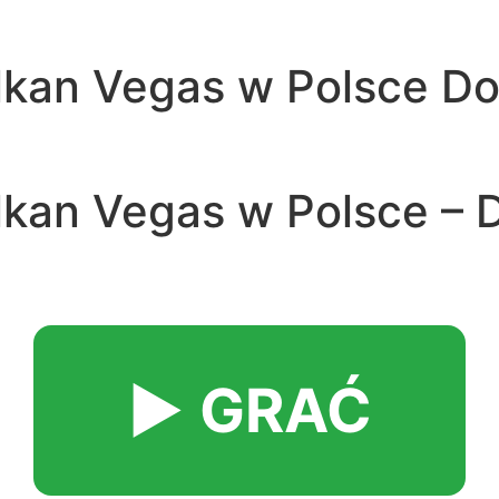
lkan Vegas w Polsce D
lkan Vegas w Polsce –
▶️ GRAĆ