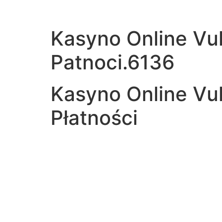
Kasyno Online Vu
Patnoci.6136
Kasyno Online Vu
Płatności