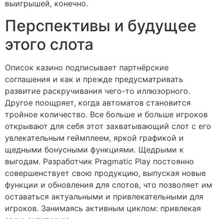
выигрышей, конечно.
Перспективы и будущее
этого слота
Описок казино подписывает партнёрские
соглашения и как и прежде предусматривать
развитие раскручивания чего-то иллюзорного.
Другое поощряет, когда автоматов становится
тройное количество. Все больше и больше игроков
открывают для себя этот захватывающий слот с его
увлекательным геймплеем, яркой графикой и
щедными бонусными функциями. Щедрыми к
выгодам. Разработчик Pragmatic Play постоянно
совершенствует свою продукцию, выпуская новые
функции и обновления для слотов, что позволяет им
оставаться актуальными и привлекательными для
игроков. Занимаясь активным циклом: привлекая