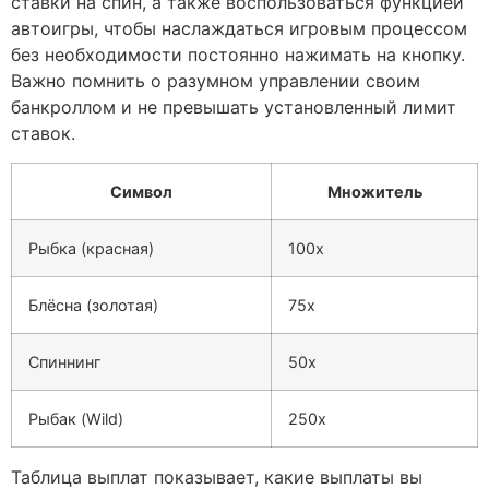
ставки на спин, а также воспользоваться функцией
автоигры, чтобы наслаждаться игровым процессом
без необходимости постоянно нажимать на кнопку.
Важно помнить о разумном управлении своим
банкроллом и не превышать установленный лимит
ставок.
Символ
Множитель
Рыбка (красная)
100x
Блёсна (золотая)
75x
Спиннинг
50x
Рыбак (Wild)
250x
Таблица выплат показывает, какие выплаты вы