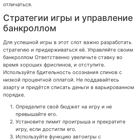
отличаться.
Стратегии игры и управление
банкроллом
Для успешной игры в этот слот важно разработать
стратегию и придерживаться её. Управляйте своим
банкроллом Ответственно увеличьте ставку во
время хороших фриспинов, и отступите.
Используйте бдительность осознания спинов с
низкой процентной оплатой. Не поддавайтесь
азарту и придётся списать деньги в варьированном
порядке.
Определите свой бюджет на игру и не
превышайте его.
Установите лимит проигрыша и прекратите
игру, если достигли его.
Используйте функцию автоигры с