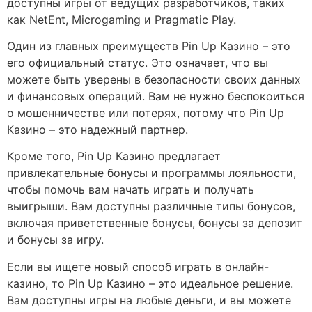
доступны игры от ведущих разработчиков, таких
как NetEnt, Microgaming и Pragmatic Play.
Один из главных преимуществ Pin Up Казино – это
его официальный статус. Это означает, что вы
можете быть уверены в безопасности своих данных
и финансовых операций. Вам не нужно беспокоиться
о мошенничестве или потерях, потому что Pin Up
Казино – это надежный партнер.
Кроме того, Pin Up Казино предлагает
привлекательные бонусы и программы лояльности,
чтобы помочь вам начать играть и получать
выигрыши. Вам доступны различные типы бонусов,
включая приветственные бонусы, бонусы за депозит
и бонусы за игру.
Если вы ищете новый способ играть в онлайн-
казино, то Pin Up Казино – это идеальное решение.
Вам доступны игры на любые деньги, и вы можете