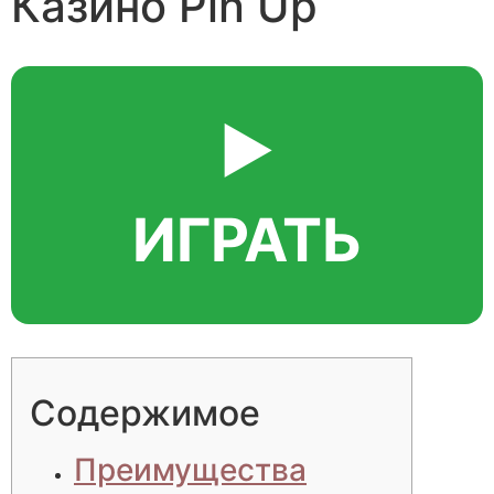
Казино Pin Up
▶️
ИГРАТЬ
Содержимое
Преимущества