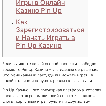
Игры в Онлайн
Казино Pin Up
Как
Зарегистрироваться
и Начать Играть в
Pin Up Казино
Если вы ищете новый способ провести свободное
время, то Pin Up Казино – это идеальное решение.
Это официальный сайт, где вы можете играть в
онлайн-казино и получать реальные выигрыши.
Pin Up Казино – это популярная платформа, которая
предлагает игрокам широкий спектр игр, включая
слоты, карточные игры, рулетку и другие. Вам