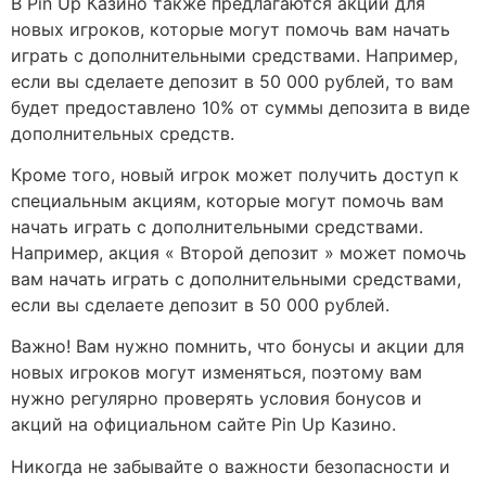
В Pin Up Казино также предлагаются акции для
новых игроков, которые могут помочь вам начать
играть с дополнительными средствами. Например,
если вы сделаете депозит в 50 000 рублей, то вам
будет предоставлено 10% от суммы депозита в виде
дополнительных средств.
Кроме того, новый игрок может получить доступ к
специальным акциям, которые могут помочь вам
начать играть с дополнительными средствами.
Например, акция « Второй депозит » может помочь
вам начать играть с дополнительными средствами,
если вы сделаете депозит в 50 000 рублей.
Важно! Вам нужно помнить, что бонусы и акции для
новых игроков могут изменяться, поэтому вам
нужно регулярно проверять условия бонусов и
акций на официальном сайте Pin Up Казино.
Никогда не забывайте о важности безопасности и