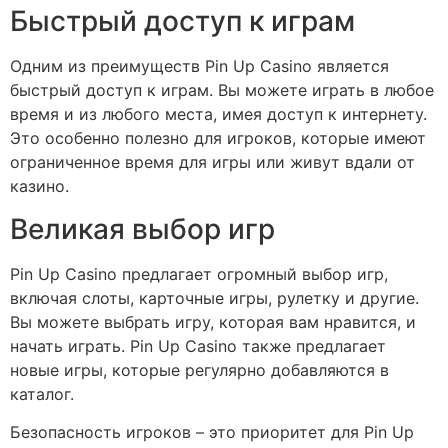
Быстрый доступ к играм
Одним из преимуществ Pin Up Casino является
быстрый доступ к играм. Вы можете играть в любое
время и из любого места, имея доступ к интернету.
Это особенно полезно для игроков, которые имеют
ограниченное время для игры или живут вдали от
казино.
Великая выбор игр
Pin Up Casino предлагает огромный выбор игр,
включая слоты, карточные игры, рулетку и другие.
Вы можете выбрать игру, которая вам нравится, и
начать играть. Pin Up Casino также предлагает
новые игры, которые регулярно добавляются в
каталог.
Безопасность игроков – это приоритет для Pin Up