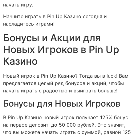
начать игру.
Начните играть в Pin Up Казино сегодня и
насладитесь играми!
Бонусы и Акции для
Новых Игроков в Pin Up
Казино
Новый игрок в Pin Up Казино? Тогда вы в luck! Вам
предлагается целый ряд бонусов и акций, чтобы
начать играть с радостью и выиграть больше!
Бонусы для Новых Игроков
В Pin Up Казино новый игрок получает 125% бонус
на первое депозит, до 50 000 рублей. Это значит,
что вы можете начать играть с суммой, равной 125