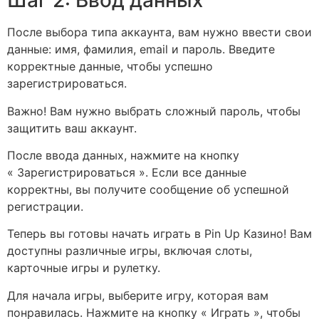
Шаг 2: Ввод данных
После выбора типа аккаунта, вам нужно ввести свои
данные: имя, фамилия, email и пароль. Введите
корректные данные, чтобы успешно
зарегистрироваться.
Важно! Вам нужно выбрать сложный пароль, чтобы
защитить ваш аккаунт.
После ввода данных, нажмите на кнопку
« Зарегистрироваться ». Если все данные
корректны, вы получите сообщение об успешной
регистрации.
Теперь вы готовы начать играть в Pin Up Казино! Вам
доступны различные игры, включая слоты,
карточные игры и рулетку.
Для начала игры, выберите игру, которая вам
понравилась. Нажмите на кнопку « Играть », чтобы