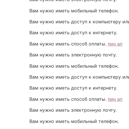
Вам нужно иметь мобильный телефон.
Вам нужно иметь доступ к компьютеру ил
Вам нужно иметь доступ к интернету.
Вам нужно иметь способ оплаты.
пин ап
Вам нужно иметь электронную почту.
Вам нужно иметь мобильный телефон.
Вам нужно иметь доступ к компьютеру ил
Вам нужно иметь доступ к интернету.
Вам нужно иметь способ оплаты.
пин ап
Вам нужно иметь электронную почту.
Вам нужно иметь мобильный телефон.