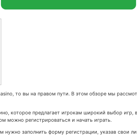
sino, то вы на правом пути. В этом обзоре мы рассмо
зино, которое предлагает игрокам широкий выбор игр, 
ом можно регистрироваться и начать играть.
ам нужно заполнить форму регистрации, указав свои л