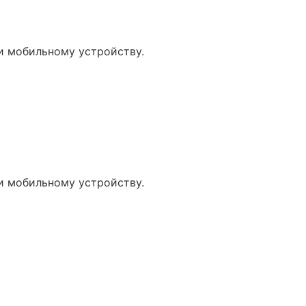
и мобильному устройству.
и мобильному устройству.