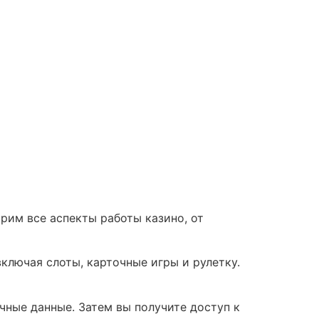
трим все аспекты работы казино, от
включая слоты, карточные игры и рулетку.
ичные данные. Затем вы получите доступ к