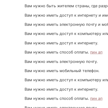
Вам нужно быть жителем страны, где разр
Вам нужно иметь доступ к интернету и им
Вам нужно иметь электронную почту и мо
Вам нужно иметь доступ к компьютеру ил
Вам нужно иметь доступ к интернету.
Вам нужно иметь способ оплаты.
пин ап
Вам нужно иметь электронную почту.
Вам нужно иметь мобильный телефон.
Вам нужно иметь доступ к компьютеру ил
Вам нужно иметь доступ к интернету.
Вам нужно иметь способ оплаты.
пин ап
Вам нужно иметь электронную почту.