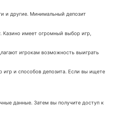
ьги и другие. Минимальный депозит
у. Казино имеет огромный выбор игр,
едлагают игрокам возможность выиграть
р игр и способов депозита. Если вы ищете
ичные данные. Затем вы получите доступ к