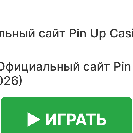
ьный сайт Pin Up Cas
Официальный сайт Pin 
026)
▶️ ИГРАТЬ