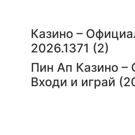
Казино – Официал
2026.1371 (2)
Пин Ап Казино – 
Входи и играй (2