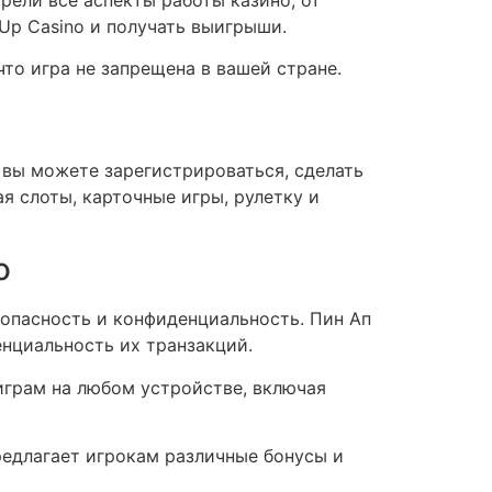
 Up Casino и получать выигрыши.
что игра не запрещена в вашей стране.
ь вы можете зарегистрироваться, сделать
я слоты, карточные игры, рулетку и
o
зопасность и конфиденциальность. Пин Ап
нциальность их транзакций.
играм на любом устройстве, включая
едлагает игрокам различные бонусы и