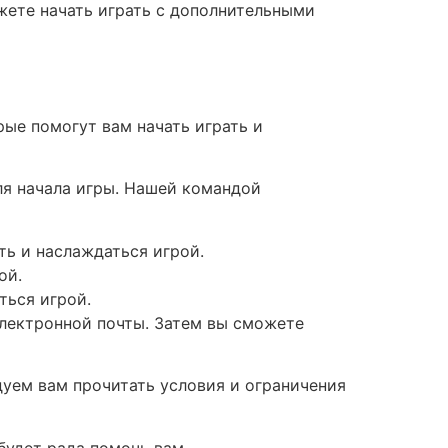
ожете начать играть с дополнительными
рые помогут вам начать играть и
ля начала игры. Нашей командой
ть и наслаждаться игрой.
ой.
ться игрой.
электронной почты. Затем вы сможете
дуем вам прочитать условия и ограничения
будет рада помочь вам.