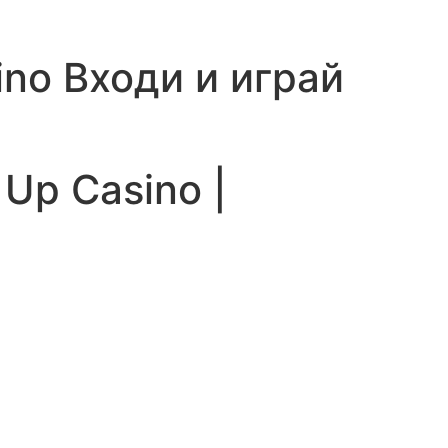
ino Входи и играй
Up Casino |