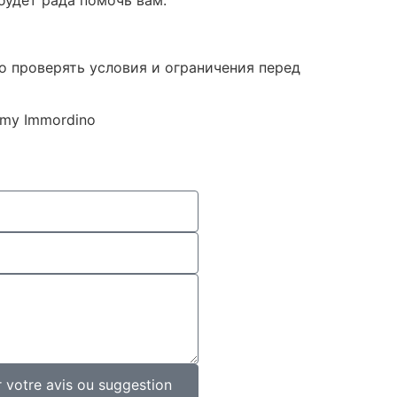
о проверять условия и ограничения перед
emy Immordino
 votre avis ou suggestion