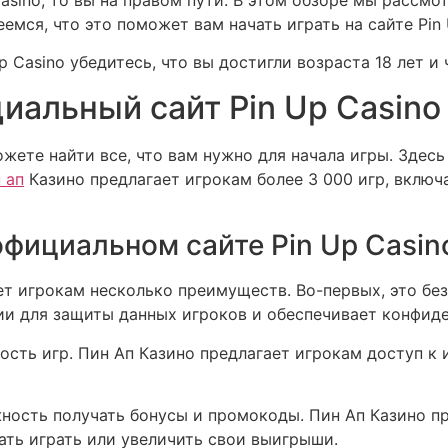
мся, что это поможет вам начать играть на сайте Pin
 Casino убедитесь, что вы достигли возраста 18 лет и 
иальный сайт Pin Up Casino
ожете найти все, что вам нужно для начала игры. Здес
 ап
Казино предлагает игрокам более 3 000 игр, включа
фициальном сайте Pin Up Casin
ет игрокам несколько преимуществ. Во-первых, это бе
ии для защиты данных игроков и обеспечивает конфиде
ть игр. Пин Ап Казино предлагает игрокам доступ к 
ость получать бонусы и промокоды. Пин Ап Казино пр
ать играть или увеличить свои выигрыши.