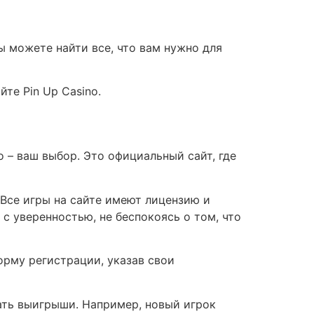
ы можете найти все, что вам нужно для
те Pin Up Casino.
o – ваш выбор. Это официальный сайт, где
. Все игры на сайте имеют лицензию и
 с уверенностью, не беспокоясь о том, что
орму регистрации, указав свои
чать выигрыши. Например, новый игрок