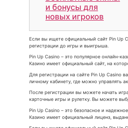
и бонусы для
новых игроков
Если вы ищете официальный сайт Pin Up Ca
регистрации до игры и выигрыша.
Pin Up Casino – это популярное онлайн-ка
Казино имеет официальный сайт, на котор
Для регистрации на сайте Pin Up Casino в
личному кабинету, где можно управлять 
После регистрации вы можете начать играт
карточные игры и рулетку. Вы можете выбр
Pin Up Casino – это безопасное и надежно
Казино имеет официальный лиценз, выданн
Если вы ищете официальный сайт Pin Up Ca