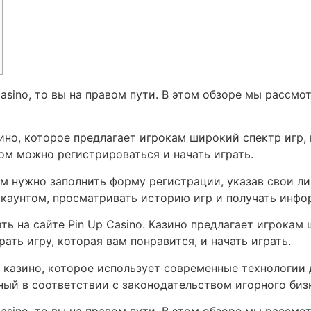
sino, то вы на правом пути. В этом обзоре мы рассмо
зино, которое предлагает игрокам широкий спектр игр,
ом можно регистрироваться и начать играть.
ам нужно заполнить форму регистрации, указав свои л
аккаунтом, просматривать историю игр и получать инф
ь на сайте Pin Up Casino. Казино предлагает игрокам 
ать игру, которая вам понравится, и начать играть.
е казино, которое использует современные технологии
ый в соответствии с законодательством игорного биз
sino, то вы на правом пути. В этом обзоре мы рассмот