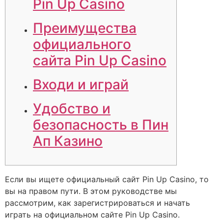
Pin Up Casino
Преимущества
официального
сайта Pin Up Casino
Входи и играй
Удобство и
безопасность в Пин
Ап Казино
Если вы ищете официальный сайт Pin Up Casino, то
вы на правом пути. В этом руководстве мы
рассмотрим, как зарегистрироваться и начать
играть на официальном сайте Pin Up Casino.