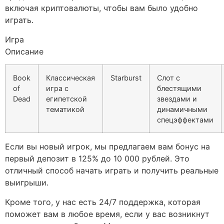
включая криптовалюты, чтобы вам было удобно
играть.
Игра
Описание
Book
Классическая
Starburst
Слот с
of
игра с
блестящими
Dead
египетской
звездами и
тематикой
динамичными
спецэффектами
Если вы новый игрок, мы предлагаем вам бонус на
первый депозит в 125% до 10 000 рублей. Это
отличный способ начать играть и получить реальные
выигрыши.
Кроме того, у нас есть 24/7 поддержка, которая
поможет вам в любое время, если у вас возникнут