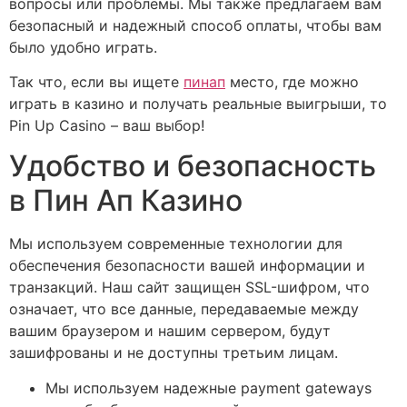
вопросы или проблемы. Мы также предлагаем вам
безопасный и надежный способ оплаты, чтобы вам
было удобно играть.
Так что, если вы ищете
пинап
место, где можно
играть в казино и получать реальные выигрыши, то
Pin Up Casino – ваш выбор!
Удобство и безопасность
в Пин Ап Казино
Мы используем современные технологии для
обеспечения безопасности вашей информации и
транзакций. Наш сайт защищен SSL-шифром, что
означает, что все данные, передаваемые между
вашим браузером и нашим сервером, будут
зашифрованы и не доступны третьим лицам.
Мы используем надежные payment gateways