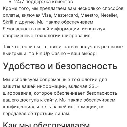
24/7 поддержка клиентов
Кроме того, мы предлагаем вам несколько способов
оплаты, включая Visa, Mastercard, Maestro, Neteller,
Skrill и другие. Мы также обеспечиваем
безопасность вашей информации, используя
современные технологии шифрования.
Так что, если вы готовы играть и получать реальные
выигрыши, то Pin Up Casino – ваш выбор!
Удобство и безопасность
Мы используем современные технологии для
защиты вашей информации, включая SSL-
шифрование, которое обеспечивает безопасность
вашего доступа к сайту. Мы также обеспечиваем
конфиденциальность вашей информации, не
передавая ее третьим лицам.
Как мы обеспечиваем