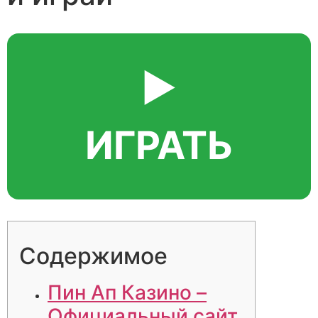
▶️
ИГРАТЬ
Содержимое
Пин Ап Казино –
Официальный сайт