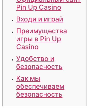
Pin Up Casino
Входи и играй
Преимущества
игры в Pin Up
Casino
Удобство и
безопасность
Как мы
обеспечиваем
безопасность