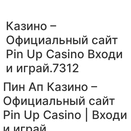
Казино –
Официальный сайт
Pin Up Casino Входи
и играй.7312
Пин Ап Казино –
Официальный сайт
Pin Up Casino | Входи
и играй