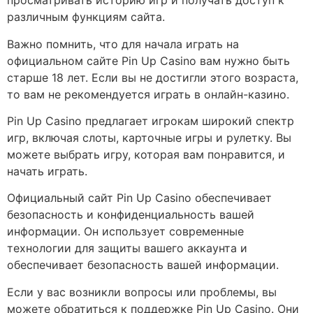
просматривать историю игр и получать доступ к
различным функциям сайта.
Важно помнить, что для начала играть на
официальном сайте Pin Up Casino вам нужно быть
старше 18 лет. Если вы не достигли этого возраста,
то вам не рекомендуется играть в онлайн-казино.
Pin Up Casino предлагает игрокам широкий спектр
игр, включая слоты, карточные игры и рулетку. Вы
можете выбрать игру, которая вам понравится, и
начать играть.
Официальный сайт Pin Up Casino обеспечивает
безопасность и конфиденциальность вашей
информации. Он использует современные
технологии для защиты вашего аккаунта и
обеспечивает безопасность вашей информации.
Если у вас возникли вопросы или проблемы, вы
можете обратиться к поддержке Pin Up Casino. Они