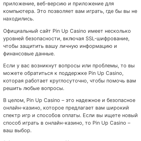
приложение, веб-версию и приложение для
компьютера. Это позволяет вам играть, где бы вы не
находились.
Официальный сайт Pin Up Casino имеет несколько
уровней безопасности, включая SSL-шифрование,
чтобы защитить вашу личную информацию и
финансовые данные.
Если у вас возникнут вопросы или проблемы, то вы
можете обратиться к поддержке Pin Up Casino,
которая работает круглосуточно, чтобы помочь вам
решить любые вопросы.
В целом, Pin Up Casino – это надежное и безопасное
онлайн-казино, которое предлагает вам широкий
спектр игр и способов оплаты. Если вы ищете новый
способ играть в онлайн-казино, то Pin Up Casino –
ваш выбор.