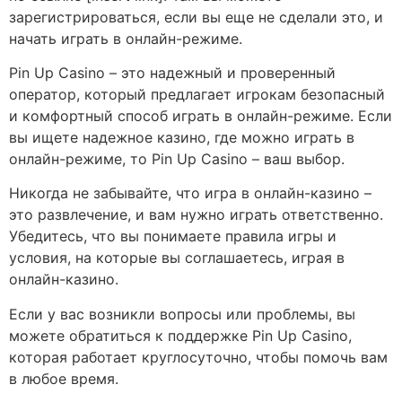
зарегистрироваться, если вы еще не сделали это, и
начать играть в онлайн-режиме.
Pin Up Casino – это надежный и проверенный
оператор, который предлагает игрокам безопасный
и комфортный способ играть в онлайн-режиме. Если
вы ищете надежное казино, где можно играть в
онлайн-режиме, то Pin Up Casino – ваш выбор.
Никогда не забывайте, что игра в онлайн-казино –
это развлечение, и вам нужно играть ответственно.
Убедитесь, что вы понимаете правила игры и
условия, на которые вы соглашаетесь, играя в
онлайн-казино.
Если у вас возникли вопросы или проблемы, вы
можете обратиться к поддержке Pin Up Casino,
которая работает круглосуточно, чтобы помочь вам
в любое время.