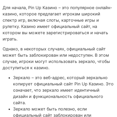
Для начала, Pin Up Казино – это популярное онлайн-
казино, которое предлагает игрокам широкий
спектр игр, включая слоты, карточные игры и
рулетку. Казино имеет официальный сайт, на
котором вы можете зарегистрироваться и начать
играть.
Однако, в некоторых случаях, официальный сайт
может быть заблокирован или недоступен. В этом
случае, игроки могут использовать зеркало, чтобы
доступиться к казино.
Зеркало – это веб-адрес, который зеркально
копирует официальный сайт Pin Up Казино. Это
означает, что зеркало имеет идентичный
дизайн и функциональность официального
сайта.
Зеркало может быть полезно, если
официальный сайт заблокирован или