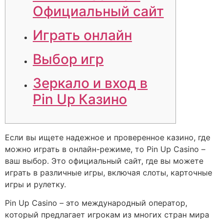
Официальный сайт
Играть онлайн
Выбор игр
Зеркало и вход в
Pin Up Казино
Если вы ищете надежное и проверенное казино, где
можно играть в онлайн-режиме, то Pin Up Casino –
ваш выбор. Это официальный сайт, где вы можете
играть в различные игры, включая слоты, карточные
игры и рулетку.
Pin Up Casino – это международный оператор,
который предлагает игрокам из многих стран мира