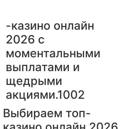
-казино онлайн
2026 с
моментальными
выплатами и
щедрыми
акциями.1002
Выбираем топ-
казино онлайн 2026