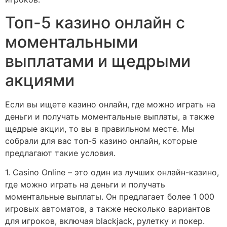
Топ-5 казино онлайн с
моментальными
выплатами и щедрыми
акциями
Если вы ищете казино онлайн, где можно играть на
деньги и получать моментальные выплаты, а также
щедрые акции, то вы в правильном месте. Мы
собрали для вас топ-5 казино онлайн, которые
предлагают такие условия.
1. Casino Online – это один из лучших онлайн-казино,
где можно играть на деньги и получать
моментальные выплаты. Он предлагает более 1 000
игровых автоматов, а также несколько вариантов
для игроков, включая blackjack, рулетку и покер.