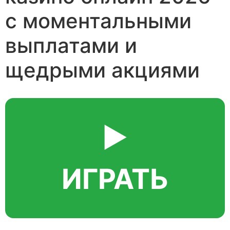
с моментальными
выплатами и
щедрыми акциями
▶️
ИГРАТЬ