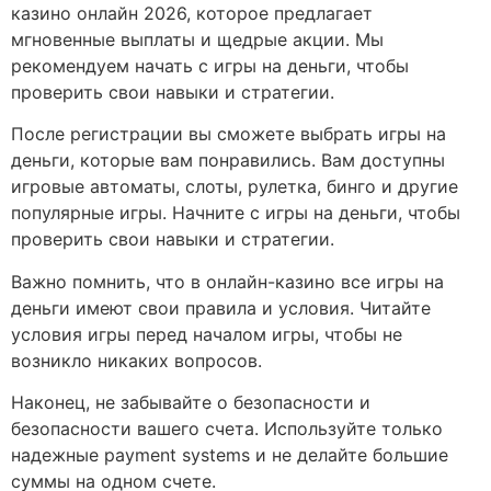
казино онлайн 2026, которое предлагает
мгновенные выплаты и щедрые акции. Мы
рекомендуем начать с игры на деньги, чтобы
проверить свои навыки и стратегии.
После регистрации вы сможете выбрать игры на
деньги, которые вам понравились. Вам доступны
игровые автоматы, слоты, рулетка, бинго и другие
популярные игры. Начните с игры на деньги, чтобы
проверить свои навыки и стратегии.
Важно помнить, что в онлайн-казино все игры на
деньги имеют свои правила и условия. Читайте
условия игры перед началом игры, чтобы не
возникло никаких вопросов.
Наконец, не забывайте о безопасности и
безопасности вашего счета. Используйте только
надежные payment systems и не делайте большие
суммы на одном счете.