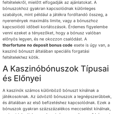
feltételekről, mielőtt elfogadják az ajánlatokat. A
bónuszokhoz gyakran kapcsolódnak különleges
szabályok, mint például a játékra fordítandó összeg, a
nyeremények maximális limite, vagy a bónuszhoz
kapcsolódó időbeli korlátozások. Érdemes figyelembe
venni ezeket a tényezőket, hogy a bónusz valóban
előnyös legyen, és ne okozzon csalódást. A
thorfortune no deposit bonus code
esete is úgy van, a
kaszinó bónuszt általában speciális forgatási
feltételekhez kötik.
A Kaszinóbónuszok Típusai
és Előnyei
A kaszinók számos különböző bónuszt kínálnak a
játékosoknak. Az üdvözlő bónuszok a legnépszerűbbek,
és általában az első befizetéshez kapcsolódnak. Ezek a
bónuszok gyakran százszázalékos meccselést kínálnak,