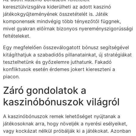
keresztülvizsgálva kiderülheti az adott kaszinó
játékokgyűjteményének összetételét is. Játék
komponensek mindvégig több tényezőtől függnek,
mivel gyakran előírnak bizonyos nyereményszigorússági
feltételeket.
Egy megfelelően összeválogatott bónusz segítségével
kitágíthatjuk a szabadidős pillanatainkat, új stratégiákat
tesztelhetünk és győzelemre juthatunk. Fakadó
konfliktusok esetén érdemes jokert kiereszteni a
piacon.
Záró gondolatok a
kaszinóbónuszok világról
A kaszinóbónuszok remek lehetőséget nyújtanak a
játékosoknak arra, hogy növeljék a nyerési esélyeiket,
vagy kockázat nélkül próbálják ki a játékokat. Azonban