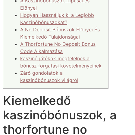
A Kaszinóbónuszok Típusai és
Előnyei
Hogyan Használjuk ki a Legjobb
Kaszinóbónuszokat?
A No Deposit Bónuszok Előnyei És
Kiemelkedő Tulajdonságai
A Thorfortune No Deposit Bonus
Code Alkalmazása
kaszinó játékok megfelelnek a
bónusz forgatási követelményeinek
Záró gondolatok a
kaszinóbónuszok világról
Kiemelkedő
kaszinóbónuszok, a
thorfortune no