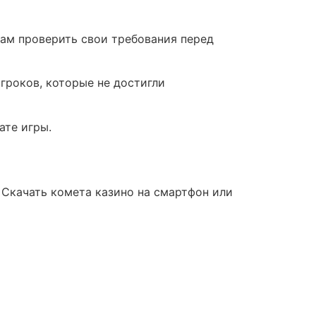
 вам проверить свои требования перед
игроков, которые не достигли
ате игры.
 Скачать комета казино на смартфон или