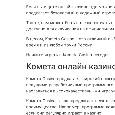
Если вы ищете онлайн-казино, где можно и
предлагает безопасный и надежный игрово
Также, вам может быть полезно скачать п
доступно для скачивания на официальном 
В целом, Kometa Casino – это отличный вы
время и из любой точки России.
Начните играть в Kometa Casino сегодня!
Комета онлайн казино
Комета Casino предлагает широкий спектр 
ведущими разработчиками программного обе
насладиться высококачественными играми
Комета Casino также предлагает нескольк
преимущества. Например, программа лоял
если они регулярно играют в казино.