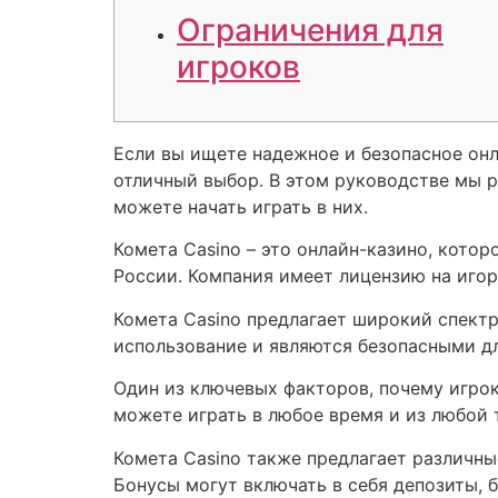
Ограничения для
игроков
Если вы ищете надежное и безопасное онла
отличный выбор. В этом руководстве мы р
можете начать играть в них.
Комета Casino – это онлайн-казино, котор
России. Компания имеет лицензию на игор
Комета Casino предлагает широкий спектр 
использование и являются безопасными дл
Один из ключевых факторов, почему игроки
можете играть в любое время и из любой 
Комета Casino также предлагает различны
Бонусы могут включать в себя депозиты, б