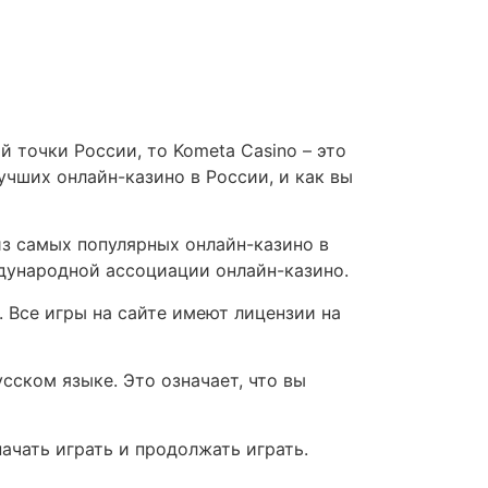
 точки России, то Kometa Casino – это
учших онлайн-казино в России, и как вы
 из самых популярных онлайн-казино в
ждународной ассоциации онлайн-казино.
. Все игры на сайте имеют лицензии на
сском языке. Это означает, что вы
ачать играть и продолжать играть.