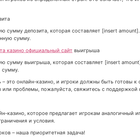
зита
 сумму депозита, которая составляет [insert amount].
нную сумму.
та казино официальный сайт
выигрыша
 сумму выигрыша, которая составляет [insert amount].
 сумму.
ь – это онлайн-казино, и игроки должны быть готовы к
ы или проблемы, пожалуйста, свяжитесь с поддержкой 
айн-казино, которое предлагает игрокам аналогичный и
граничения и условия.
оков – наша приоритетная задача!