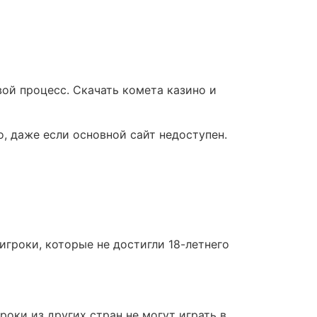
ой процесс. Скачать комета казино и
о, даже если основной сайт недоступен.
игроки, которые не достигли 18-летнего
роки из других стран не могут играть в