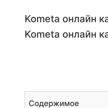
Kometa онлайн ка
Kometa онлайн ка
Содержимое