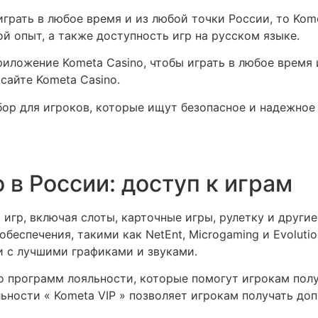
грать в любое время и из любой точки России, то Kom
й опыт, а также доступность игр на русском языке.
риложение Kometa Casino, чтобы играть в любое время
сайте Kometa Casino.
бор для игроков, которые ищут безопасное и надежное
 в России: доступ к играм
игр, включая слоты, карточные игры, рулетку и другие
спечения, такими как NetEnt, Microgaming и Evolution
 с лучшими графиками и звуками.
о программ лояльности, которые помогут игрокам пол
ьности « Kometa VIP » позволяет игрокам получать до