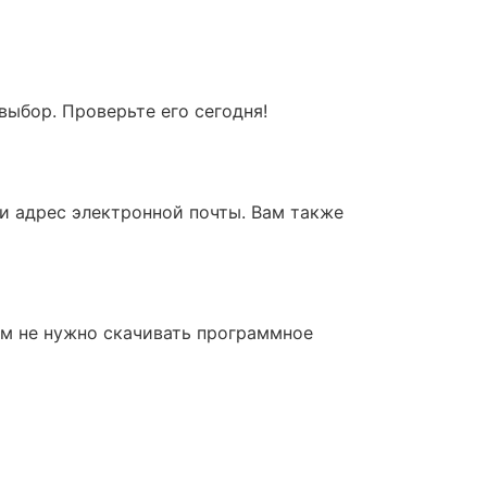
выбор. Проверьте его сегодня!
и адрес электронной почты. Вам также
Вам не нужно скачивать программное