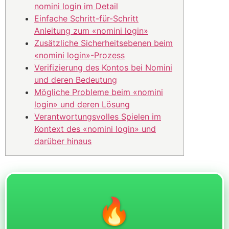
nomini login im Detail
Einfache Schritt-für-Schritt
Anleitung zum «nomini login»
Zusätzliche Sicherheitsebenen beim
«nomini login»-Prozess
Verifizierung des Kontos bei Nomini
und deren Bedeutung
Mögliche Probleme beim «nomini
login» und deren Lösung
Verantwortungsvolles Spielen im
Kontext des «nomini login» und
darüber hinaus
🔥