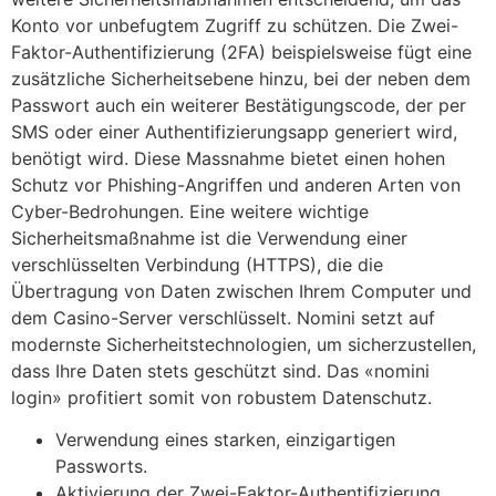
Konto vor unbefugtem Zugriff zu schützen. Die Zwei-
Faktor-Authentifizierung (2FA) beispielsweise fügt eine
zusätzliche Sicherheitsebene hinzu, bei der neben dem
Passwort auch ein weiterer Bestätigungscode, der per
SMS oder einer Authentifizierungsapp generiert wird,
benötigt wird. Diese Massnahme bietet einen hohen
Schutz vor Phishing-Angriffen und anderen Arten von
Cyber-Bedrohungen. Eine weitere wichtige
Sicherheitsmaßnahme ist die Verwendung einer
verschlüsselten Verbindung (HTTPS), die die
Übertragung von Daten zwischen Ihrem Computer und
dem Casino-Server verschlüsselt. Nomini setzt auf
modernste Sicherheitstechnologien, um sicherzustellen,
dass Ihre Daten stets geschützt sind. Das «nomini
login» profitiert somit von robustem Datenschutz.
Verwendung eines starken, einzigartigen
Passworts.
Aktivierung der Zwei-Faktor-Authentifizierung