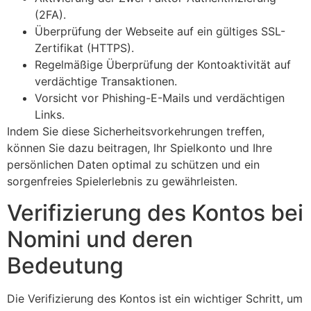
(2FA).
Überprüfung der Webseite auf ein gültiges SSL-
Zertifikat (HTTPS).
Regelmäßige Überprüfung der Kontoaktivität auf
verdächtige Transaktionen.
Vorsicht vor Phishing-E-Mails und verdächtigen
Links.
Indem Sie diese Sicherheitsvorkehrungen treffen,
können Sie dazu beitragen, Ihr Spielkonto und Ihre
persönlichen Daten optimal zu schützen und ein
sorgenfreies Spielerlebnis zu gewährleisten.
Verifizierung des Kontos bei
Nomini und deren
Bedeutung
Die Verifizierung des Kontos ist ein wichtiger Schritt, um