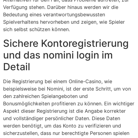
Verfügung stehen. Darüber hinaus werden wir die
Bedeutung eines verantwortungsbewussten
Spielverhaltens hervorheben und zeigen, wie Spieler
sich selbst schützen können.
Sichere Kontoregistrierung
und das nomini login im
Detail
Die Registrierung bei einem Online-Casino, wie
beispielsweise bei Nomini, ist der erste Schritt, um von
den zahlreichen Spielangeboten und
Bonusmöglichkeiten profitieren zu können. Ein wichtiger
Aspekt dieser Registrierung ist die Angabe korrekter
und vollständiger persönlicher Daten. Diese Daten
werden benötigt, um das Konto zu verifizieren und
sicherzustellen, dass nur berechtigte Personen spielen