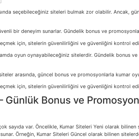
asında seçebileceğiniz siteleri bulmak zor olabilir. Ancak, g
 güvenli bir deneyim sunarlar. Gündelik bonus ve promosyonla
eçmek için, sitelerin güvenilirliğini ve güvenliğini kontrol edi
 ortamda oyun oynayabileceğiniz sitelerdir. Gündelik bonus v
 siteler arasında, güncel bonus ve promosyonlarla kumar oyun
eçmek için, sitelerin güvenilirliğini ve güvenliğini kontrol edi
e – Günlük Bonus ve Promosyon
ok sayıda var. Öncelikle, Kumar Siteleri Yeni olarak bilinen sit
unar. Örneğin, Kumar Siteleri Güncel olarak bilinen sitelerde,