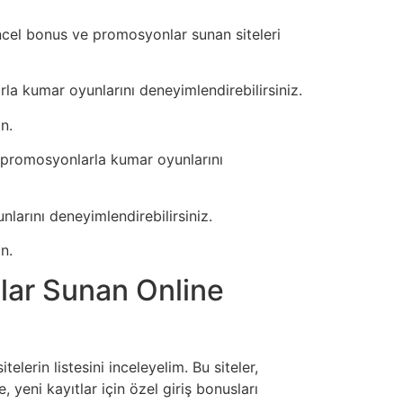
üncel bonus ve promosyonlar sunan siteleri
rla kumar oyunlarını deneyimlendirebilirsiniz.
n.
e promosyonlarla kumar oyunlarını
larını deneyimlendirebilirsiniz.
n.
lar Sunan Online
elerin listesini inceleyelim. Bu siteler,
 yeni kayıtlar için özel giriş bonusları