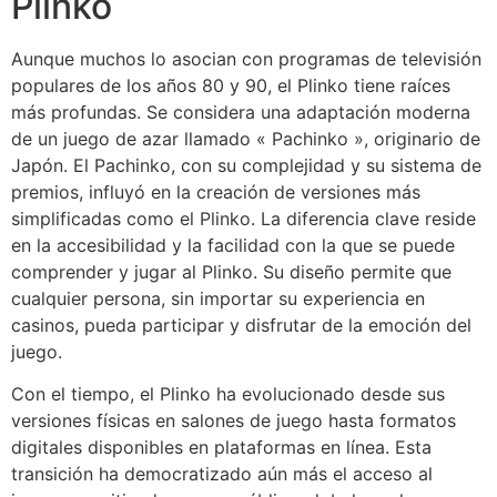
Plinko
Aunque muchos lo asocian con programas de televisión
populares de los años 80 y 90, el Plinko tiene raíces
más profundas. Se considera una adaptación moderna
de un juego de azar llamado « Pachinko », originario de
Japón. El Pachinko, con su complejidad y su sistema de
premios, influyó en la creación de versiones más
simplificadas como el Plinko. La diferencia clave reside
en la accesibilidad y la facilidad con la que se puede
comprender y jugar al Plinko. Su diseño permite que
cualquier persona, sin importar su experiencia en
casinos, pueda participar y disfrutar de la emoción del
juego.
Con el tiempo, el Plinko ha evolucionado desde sus
versiones físicas en salones de juego hasta formatos
digitales disponibles en plataformas en línea. Esta
transición ha democratizado aún más el acceso al