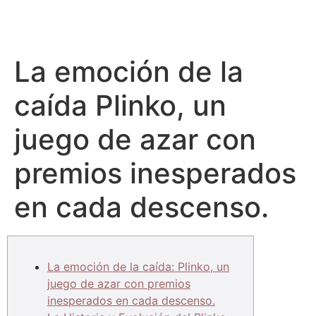
La emoción de la
caída Plinko, un
juego de azar con
premios inesperados
en cada descenso.
La emoción de la caída: Plinko, un
juego de azar con premios
inesperados en cada descenso.