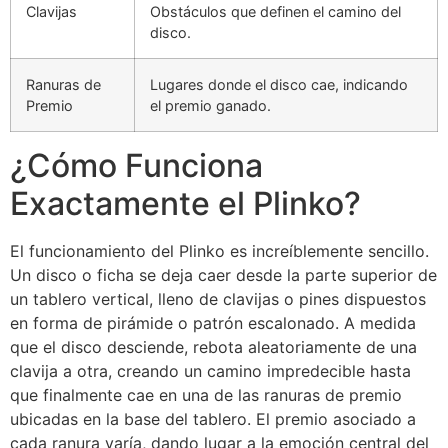
Clavijas
Obstáculos que definen el camino del
disco.
Ranuras de
Lugares donde el disco cae, indicando
Premio
el premio ganado.
¿Cómo Funciona
Exactamente el Plinko?
El funcionamiento del Plinko es increíblemente sencillo.
Un disco o ficha se deja caer desde la parte superior de
un tablero vertical, lleno de clavijas o pines dispuestos
en forma de pirámide o patrón escalonado. A medida
que el disco desciende, rebota aleatoriamente de una
clavija a otra, creando un camino impredecible hasta
que finalmente cae en una de las ranuras de premio
ubicadas en la base del tablero. El premio asociado a
cada ranura varía, dando lugar a la emoción central del