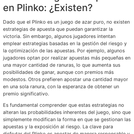
en Plinko: ¿Existen?
Dado que el Plinko es un juego de azar puro, no existen
estrategias de apuesta que puedan garantizar la
victoria. Sin embargo, algunos jugadores intentan
emplear estrategias basadas en la gestión del riesgo y
la optimización de las apuestas. Por ejemplo, algunos
jugadores optan por realizar apuestas más pequeñas en
una mayor cantidad de ranuras, lo que aumenta sus
posibilidades de ganar, aunque con premios más
modestos. Otros prefieren apostar una cantidad mayor
en una sola ranura, con la esperanza de obtener un
premio significativo.
Es fundamental comprender que estas estrategias no
alteran las probabilidades inherentes del juego, sino que
simplemente modifican la forma en que se gestionan las
apuestas y la exposición al riesgo. La clave para
disfrutar del Plinko es apostar de manera responsable y