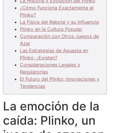
La Historia y Evolución del Plinko
¿Cómo Funciona Exactamente el
Plinko?
La Física del Rebote y su Influencia
Plinko en la Cultura Popular
Comparación con Otros Juegos de
Azar
Las Estrategias de Apuesta en
Plinko: ¿Existen?
Consideraciones Legales y
Regulatorias
El Futuro del Plinko: Innovaciones y
Tendencias
La emoción de la
caída: Plinko, un