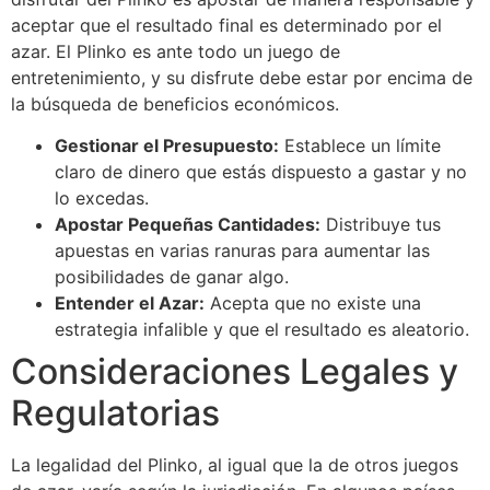
aceptar que el resultado final es determinado por el
azar. El Plinko es ante todo un juego de
entretenimiento, y su disfrute debe estar por encima de
la búsqueda de beneficios económicos.
Gestionar el Presupuesto:
Establece un límite
claro de dinero que estás dispuesto a gastar y no
lo excedas.
Apostar Pequeñas Cantidades:
Distribuye tus
apuestas en varias ranuras para aumentar las
posibilidades de ganar algo.
Entender el Azar:
Acepta que no existe una
estrategia infalible y que el resultado es aleatorio.
Consideraciones Legales y
Regulatorias
La legalidad del Plinko, al igual que la de otros juegos