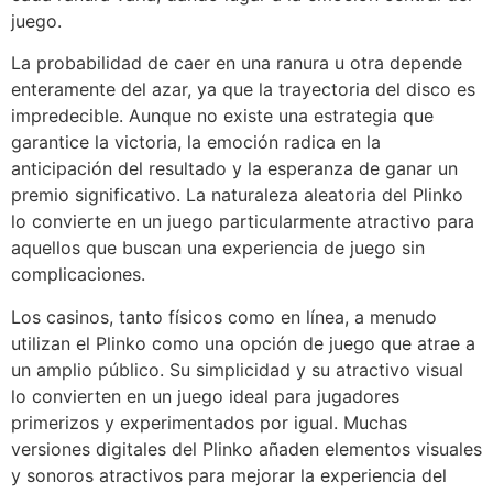
juego.
La probabilidad de caer en una ranura u otra depende
enteramente del azar, ya que la trayectoria del disco es
impredecible. Aunque no existe una estrategia que
garantice la victoria, la emoción radica en la
anticipación del resultado y la esperanza de ganar un
premio significativo. La naturaleza aleatoria del Plinko
lo convierte en un juego particularmente atractivo para
aquellos que buscan una experiencia de juego sin
complicaciones.
Los casinos, tanto físicos como en línea, a menudo
utilizan el Plinko como una opción de juego que atrae a
un amplio público. Su simplicidad y su atractivo visual
lo convierten en un juego ideal para jugadores
primerizos y experimentados por igual. Muchas
versiones digitales del Plinko añaden elementos visuales
y sonoros atractivos para mejorar la experiencia del