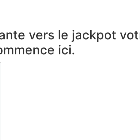
ante vers le jackpot vo
commence ici.