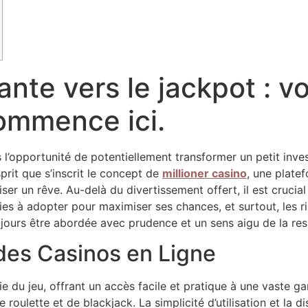
nte vers le jackpot : v
commence ici.
ais l’opportunité de potentiellement transformer un petit i
prit que s’inscrit le concept de
millioner casino
, une plate
liser un rêve. Au-delà du divertissement offert, il est cr
gies à adopter pour maximiser ses chances, et surtout, les ri
ujours être abordée avec prudence et un sens aigu de la res
des Casinos en Ligne
trie du jeu, offrant un accès facile et pratique à une vaste
roulette et de blackjack. La simplicité d’utilisation et la d