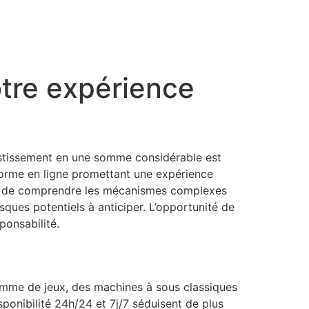
otre expérience
nvestissement en une somme considérable est
forme en ligne promettant une expérience
ucial de comprendre les mécanismes complexes
sques potentiels à anticiper. L’opportunité de
ponsabilité.
 gamme de jeux, des machines à sous classiques
isponibilité 24h/24 et 7j/7 séduisent de plus