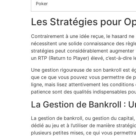
Poker
Les Stratégies pour O
Contrairement à une idée reçue, le hasard ne 
nécessitent une solide connaissance des règle
stratégies peut considérablement augmenter v
un RTP (Return to Player) élevé, c’est-à-dire 
Une gestion rigoureuse de son bankroll est é
que ce que vous pouvez vous permettre de per
ligne, mais lisez attentivement les conditions 
patience sont des qualités indispensables pou
La Gestion de Bankroll : Un
La gestion de bankroll, ou gestion du capital, 
dédié au jeu et à l’utiliser de manière stratég
plusieurs petites mises, ce qui vous permettra