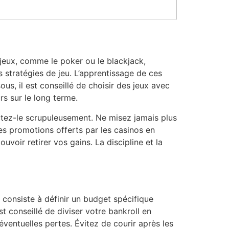
 jeux, comme le poker ou le blackjack,
 stratégies de jeu. L’apprentissage de ces
s, il est conseillé de choisir des jeux avec
rs sur le long terme.
ctez-le scrupuleusement. Ne misez jamais plus
es promotions offerts par les casinos en
ouvoir retirer vos gains. La discipline et la
e consiste à définir un budget spécifique
st conseillé de diviser votre bankroll en
éventuelles pertes. Évitez de courir après les