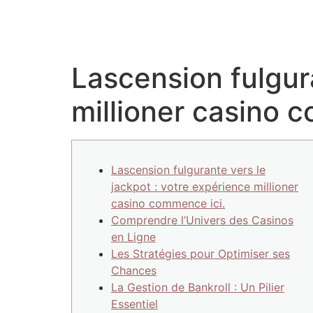
Lascension fulgur
millioner casino 
Lascension fulgurante vers le
jackpot : votre expérience millioner
casino commence ici.
Comprendre l’Univers des Casinos
en Ligne
Les Stratégies pour Optimiser ses
Chances
La Gestion de Bankroll : Un Pilier
Essentiel