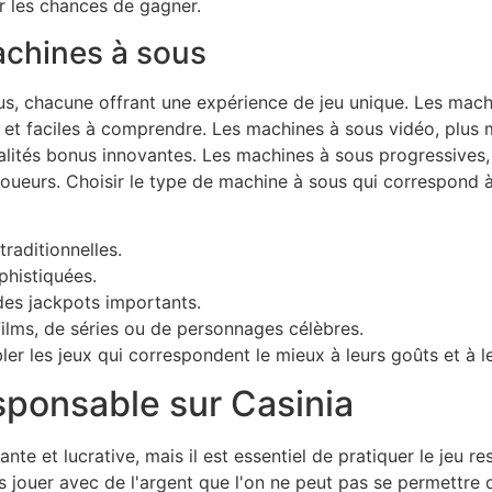
r les chances de gagner.
achines à sous
us, chacune offrant une expérience de jeu unique. Les mach
es et faciles à comprendre. Les machines à sous vidéo, plu
lités bonus innovantes. Les machines à sous progressives, q
ueurs. Choisir le type de machine à sous qui correspond à 
raditionnelles.
phistiquées.
des jackpots importants.
films, de séries ou de personnages célèbres.
ler les jeux qui correspondent le mieux à leurs goûts et à l
sponsable sur Casinia
ante et lucrative, mais il est essentiel de pratiquer le jeu r
s jouer avec de l'argent que l'on ne peut pas se permettre 