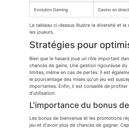
Evolution Gaming
Casino en direct
Le tableau ci-dessus illustre la diversité et la
les joueurs.
Stratégies pour optimi
Bien que le hasard joue un rôle important dans
chances de gains. Une gestion rigoureuse du b
limites, même en cas de pertes. Il est égalem
le pourcentage des mises qu'un jeu est suscep
importantes. Enfin, il est conseillé de profit
d'utilisation.
L'importance du bonus de
Les bonus de bienvenue et les promotions rég
jeu et d'avoir plus de chances de gagner. Cep