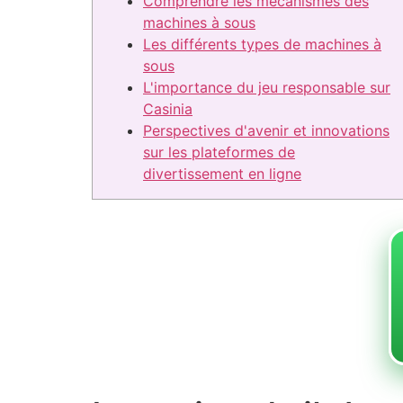
Comprendre les mécanismes des
machines à sous
Les différents types de machines à
sous
L'importance du jeu responsable sur
Casinia
Perspectives d'avenir et innovations
sur les plateformes de
divertissement en ligne