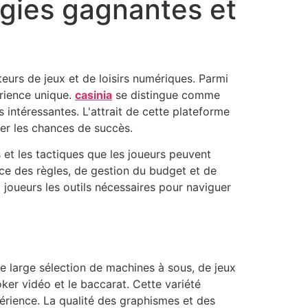
tégies gagnantes et
eurs de jeux et de loisirs numériques. Parmi
érience unique.
casinia
se distingue comme
 intéressantes. L'attrait de cette plateforme
ser les chances de succès.
et les tactiques que les joueurs peuvent
ce des règles, de gestion du budget et de
x joueurs les outils nécessaires pour naviguer
ne large sélection de machines à sous, de jeux
ker vidéo et le baccarat. Cette variété
érience. La qualité des graphismes et des