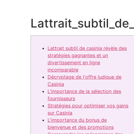
Lattrait_subtil_d
Lattrait subtil de casinia révèle des
stratégies gagnantes et un
divertissement en ligne
incomparable
Décryptage de l'offre ludique de
Casinia
L'importance de la sélection des
fournisseurs
Stratégies pour optimiser vos gains
sur Casinia
L'importance du bonus de
bienvenue et des promotions