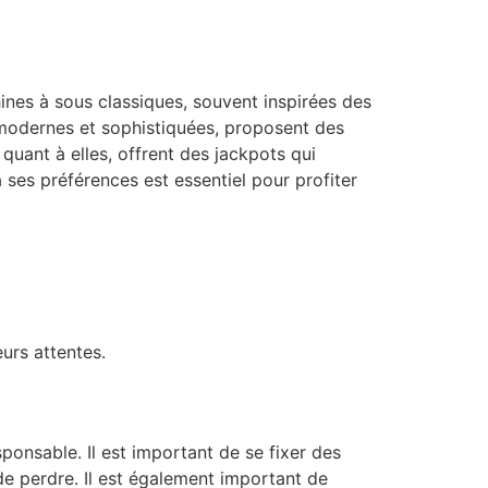
ines à sous classiques, souvent inspirées des
s modernes et sophistiquées, proposent des
uant à elles, offrent des jackpots qui
ses préférences est essentiel pour profiter
eurs attentes.
esponsable. Il est important de se fixer des
de perdre. Il est également important de