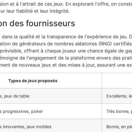
on et à l'attrait de ces jeux. En explorant l'offre, on const
leur fiabilité et leur intégrité.
ion des fournisseurs
al dans la qualité et la transparence de l'expérience de jeu
ation de générateurs de nombres aléatoires (RNG) certifiés, a
prévisible, offrant à chaque joueur une chance égale de ga
 témoigne de l'engagement de la plateforme envers des prat
ement de nouveaux jeux et des mises à jour, assurant une ex
Types de jeux proposés
, jeux de table
Excellente, 
s progressives, poker
Très bonne, p
 innovantes, jeux mobiles
Bonne, en pl