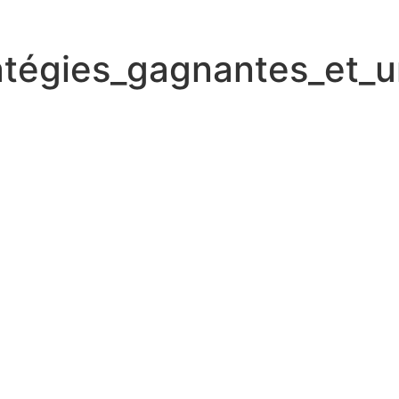
ratégies_gagnantes_et_