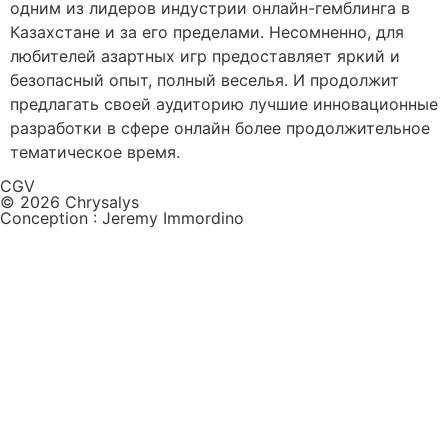
одним из лидеров индустрии онлайн-гемблинга в
Казахстане и за его пределами. Несомненно, для
любителей азартных игр
предоставляет яркий и
безопасный опыт, полный веселья. И продолжит
предлагать своей аудиторию лучшие инновационные
разработки в сфере онлайн более продолжительное
тематическое время.
CGV
© 2026 Chrysalys
Conception : Jeremy Immordino