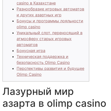
casino в Казахстане
Разнообразие игровых автоматов
и других азартных игр
Бонусы и программы лояльности
olimp casino
Уникальный слот, переносящий в
атмосферу старых игровых
автоматов
Бонусная игра
Техническая поддержка и
безопасность Olimp Casino
Перспективы развития и будущее
Olimp Casino
Лазурный мир
азарта в olimp casino