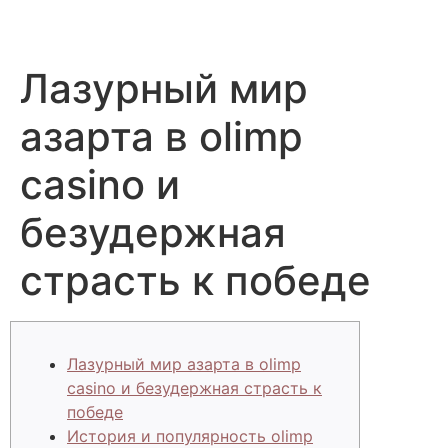
Лазурный мир
азарта в olimp
casino и
безудержная
страсть к победе
Лазурный мир азарта в olimp
casino и безудержная страсть к
победе
История и популярность olimp