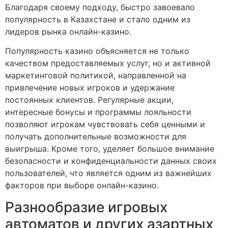
Благодаря своему подходу,
быстро завоевало
популярность в Казахстане и стало одним из
лидеров рынка онлайн-казино.
Популярность казино объясняется не только
качеством предоставляемых услуг, но и активной
маркетинговой политикой, направленной на
привлечение новых игроков и удержание
постоянных клиентов. Регулярные акции,
интересные бонусы и программы лояльности
позволяют игрокам чувствовать себя ценными и
получать дополнительные возможности для
выигрыша. Кроме того,
уделяет большое внимание
безопасности и конфиденциальности данных своих
пользователей, что является одним из важнейших
факторов при выборе онлайн-казино.
Разнообразие игровых
автоматов и других азартных