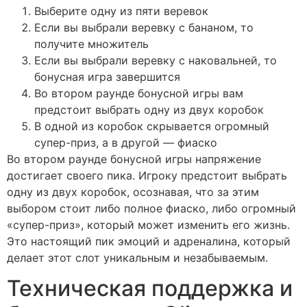
Выберите одну из пяти веревок
Если вы выбрали веревку с бананом, то
получите множитель
Если вы выбрали веревку с наковальней, то
бонусная игра завершится
Во втором раунде бонусной игры вам
предстоит выбрать одну из двух коробок
В одной из коробок скрывается огромный
супер-приз, а в другой — фиаско
Во втором раунде бонусной игры напряжение
достигает своего пика. Игроку предстоит выбрать
одну из двух коробок, осознавая, что за этим
выбором стоит либо полное фиаско, либо огромный
«супер-приз», который может изменить его жизнь.
Это настоящий пик эмоций и адреналина, который
делает этот слот уникальным и незабываемым.
Техническая поддержка и