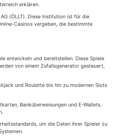
erreich erklären.
G (ÖLLT). Diese Institution ist für die
Online-Casinos vergeben, die bestimmte
e entwickeln und bereitstellen. Diese Spiele
werden von einem Zufallsgenerator gesteuert,
ackjack und Roulette bis hin zu modernen Slots
itkarten, Banküberweisungen und E-Wallets.
n.
rheitsstandards, um die Daten ihrer Spieler zu
-Systemen.