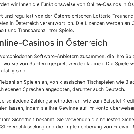
rden wir Ihnen die Funktionsweise von Online-Casinos in Öst
rt und reguliert von der Österreichischen Lotterie-Treuhand A
en in Österreich verantwortlich. Die Lizenzen werden an 
heit und Transparenz ihrer Spiele.
nline-Casinos in Österreich
 verschiedenen Software-Anbietern zusammen, die ihre Spiel
, wo sie von Spielern gespielt werden können. Die Spiele 
ufällig sind.
Vielzahl an Spielen an, von klassischen Tischspielen wie Bl
schiedenen Sprachen angeboten, darunter auch Deutsch.
h verschiedene Zahlungsmethoden an, wie zum Beispiel Kred
len lassen, indem sie ihre Gewinne auf ihr Konto überweise
r ihre Sicherheit bekannt. Sie verwenden die neuesten Siche
SL-Verschlüsselung und die Implementierung von Firewall