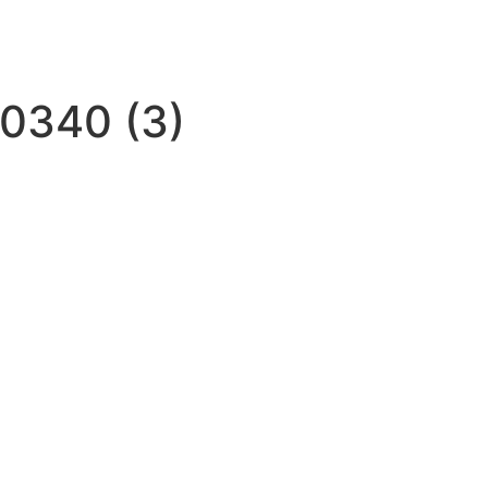
10340 (3)