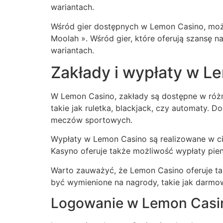
wariantach.
Wśród gier dostępnych w Lemon Casino, może
Moolah ». Wśród gier, które oferują szansę n
wariantach.
Zakłady i wypłaty w L
W Lemon Casino, zakłady są dostępne w różn
takie jak ruletka, blackjack, czy automaty.
meczów sportowych.
Wypłaty w Lemon Casino są realizowane w ci
Kasyno oferuje także możliwość wypłaty pien
Warto zauważyć, że Lemon Casino oferuje ta
być wymienione na nagrody, takie jak darmow
Logowanie w Lemon Casi