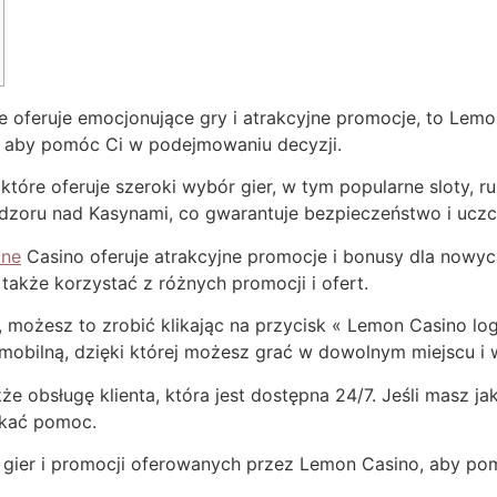
óre oferuje emocjonujące gry i atrakcyjne promocje, to Le
, aby pomóc Ci w podejmowaniu decyzji.
re oferuje szeroki wybór gier, w tym popularne sloty, rule
dzoru nad Kasynami, co gwarantuje bezpieczeństwo i uczci
ine
Casino oferuje atrakcyjne promocje i bonusy dla nowyc
akże korzystać z różnych promocji i ofert.
 możesz to zrobić klikając na przycisk « Lemon Casino log
 mobilną, dzięki której możesz grać w dowolnym miejscu i
e obsługę klienta, która jest dostępna 24/7. Jeśli masz j
skać pomoc.
 gier i promocji oferowanych przez Lemon Casino, aby po