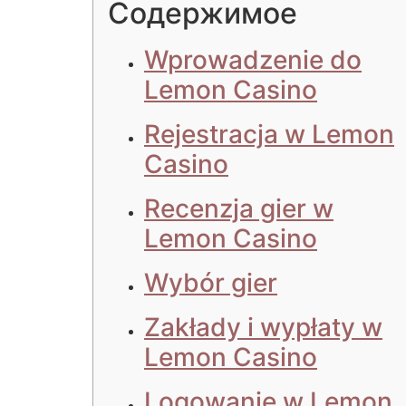
Содержимое
Wprowadzenie do
Lemon Casino
Rejestracja w Lemon
Casino
Recenzja gier w
Lemon Casino
Wybór gier
Zakłady i wypłaty w
Lemon Casino
Logowanie w Lemon