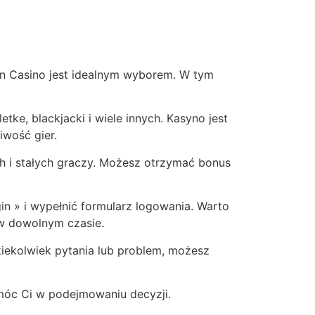
mon Casino jest idealnym wyborem. W tym
tke, blackjacki i wiele innych. Kasyno jest
wość gier.
h i stałych graczy. Możesz otrzymać bonus
in » i wypełnić formularz logowania. Warto
 w dowolnym czasie.
akiekolwiek pytania lub problem, możesz
móc Ci w podejmowaniu decyzji.