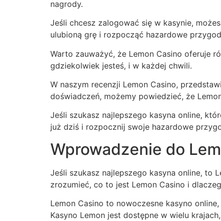
nagrody.
Jeśli chcesz zalogować się w kasynie, możes
ulubioną grę i rozpocząć hazardowe przygod
Warto zauważyć, że Lemon Casino oferuje rów
gdziekolwiek jesteś, i w każdej chwili.
W naszym recenzji Lemon Casino, przedstaw
doświadczeń, możemy powiedzieć, że Lemon Ca
Jeśli szukasz najlepszego kasyna online, któ
już dziś i rozpocznij swoje hazardowe przyg
Wprowadzenie do Lem
Jeśli szukasz najlepszego kasyna online, to
zrozumieć, co to jest Lemon Casino i dlaczeg
Lemon Casino to nowoczesne kasyno online, k
Kasyno Lemon jest dostępne w wielu krajach,