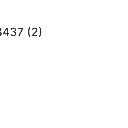
8437 (2)