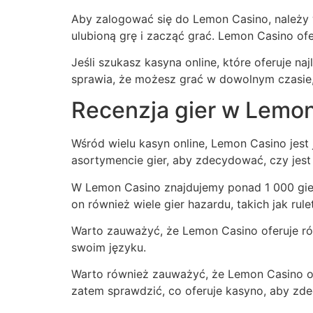
Aby zalogować się do Lemon Casino, należy w
ulubioną grę i zacząć grać. Lemon Casino o
Jeśli szukasz kasyna online, które oferuje n
sprawia, że możesz grać w dowolnym czasie,
Recenzja gier w Lemo
Wśród wielu kasyn online, Lemon Casino jest
asortymencie gier, aby zdecydować, czy jest 
W Lemon Casino znajdujemy ponad 1 000 gier, 
on również wiele gier hazardu, takich jak rule
Warto zauważyć, że Lemon Casino oferuje rów
swoim języku.
Warto również zauważyć, że Lemon Casino o
zatem sprawdzić, co oferuje kasyno, aby zde