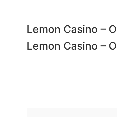
Lemon Casino – O
Lemon Casino – O