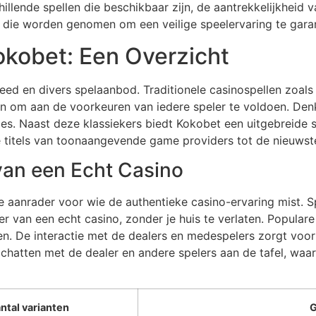
hillende spellen die beschikbaar zijn, de aantrekkelijkheid 
n die worden genomen om een veilige speelervaring te gara
kobet: Een Overzicht
ed en divers spelaanbod. Traditionele casinospellen zoals r
en om aan de voorkeuren van iedere speler te voldoen. Denk
es. Naast deze klassiekers biedt Kokobet een uitgebreide s
tels van toonaangevende game providers tot de nieuwste re
van een Echt Casino
e aanrader voor wie de authentieke casino-ervaring mist. Sp
 van een echt casino, zonder je huis te verlaten. Populare s
en. De interactie met de dealers en medespelers zorgt voo
 chatten met de dealer en andere spelers aan de tafel, wa
ntal varianten
G