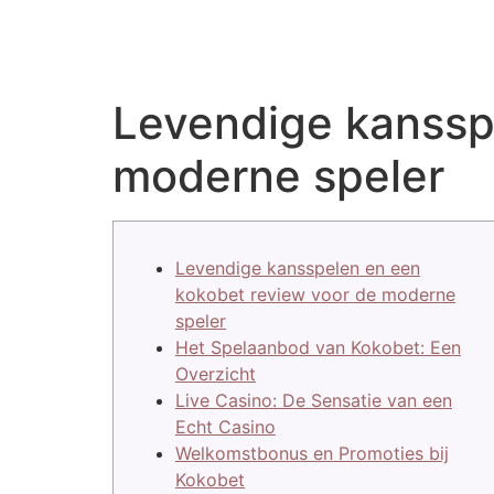
Levendige kanssp
moderne speler
Levendige kansspelen en een
kokobet review voor de moderne
speler
Het Spelaanbod van Kokobet: Een
Overzicht
Live Casino: De Sensatie van een
Echt Casino
Welkomstbonus en Promoties bij
Kokobet