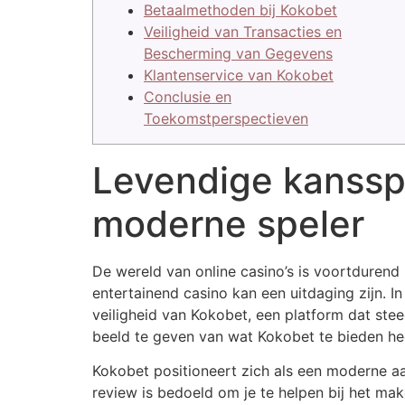
Betaalmethoden bij Kokobet
Veiligheid van Transacties en
Bescherming van Gegevens
Klantenservice van Kokobet
Conclusie en
Toekomstperspectieven
Levendige kanssp
moderne speler
De wereld van online casino’s is voortduren
entertainend casino kan een uitdaging zijn. I
veiligheid van Kokobet, een platform dat ste
beeld te geven van wat Kokobet te bieden he
Kokobet positioneert zich als een moderne a
review is bedoeld om je te helpen bij het m