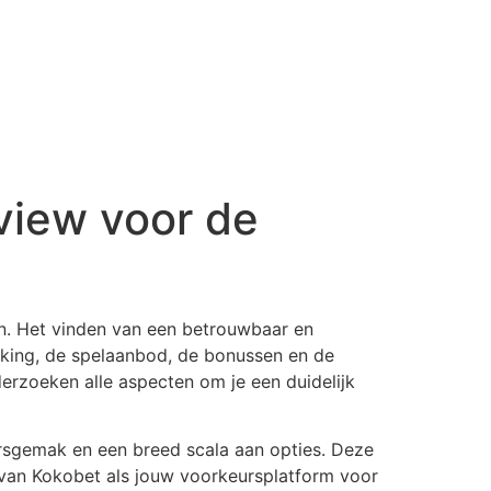
view voor de
en. Het vinden van een betrouwbaar en
king, de spelaanbod, de bonussen en de
erzoeken alle aspecten om je een duidelijk
rsgemak en een breed scala aan opties. Deze
 van Kokobet als jouw voorkeursplatform voor