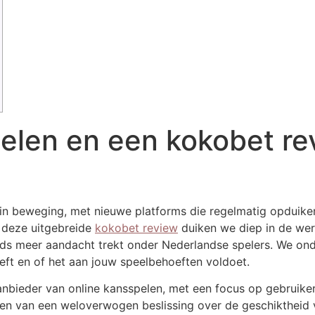
elen en een kokobet re
d in beweging, met nieuwe platforms die regelmatig opduik
n deze uitgebreide
kokobet review
duiken we diep in de wer
eds meer aandacht trekt onder Nederlandse spelers. We ond
eft en of het aan jouw speelbehoeften voldoet.
anbieder van online kansspelen, met een focus op gebruike
aken van een weloverwogen beslissing over de geschiktheid