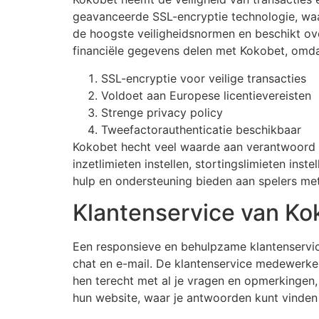
geavanceerde SSL-encryptie technologie, waa
de hoogste veiligheidsnormen en beschikt ove
financiële gegevens delen met Kokobet, omd
SSL-encryptie voor veilige transacties
Voldoet aan Europese licentievereisten
Strenge privacy policy
Tweefactorauthenticatie beschikbaar
Kokobet hecht veel waarde aan verantwoord sp
inzetlimieten instellen, stortingslimieten ins
hulp en ondersteuning bieden aan spelers m
Klantenservice van Ko
Een responsieve en behulpzame klantenservice
chat en e-mail. De klantenservice medewerkers
hen terecht met al je vragen en opmerkingen,
hun website, waar je antwoorden kunt vinden