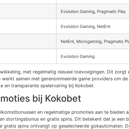
Evolution Gaming, Pragmatic Play
Evolution Gaming, NetEnt
NetEnt, Microgaming, Pragmatic Pl
Evolution Gaming
wikkeling, met regelmatig nieuwe toevoegingen. Dit zorgt e
form werkt samen met gerenommeerde game providers om de 
e en transparante spelervaring bij Kokobet.
moties bij Kokobet
elkomstbonussen en regelmatige promoties aan te bieden a
 stortingsbonus en gratis spins. Dit betekent dat je een b
ntal gratis spins ontvangt op geselecteerde gokautomaten.