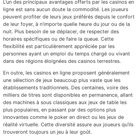
L’un des principaux avantages offerts par les casinos en
ligne est sans aucun doute la commodité. Les joueurs
peuvent profiter de leurs jeux préférés depuis le confort
de leur foyer, à n’importe quelle heure du jour ou de la
nuit. Plus besoin de se déplacer, de respecter des
horaires spécifiques ou de faire la queue. Cette
flexibilité est particulièrement appréciée par les
personnes ayant un emploi du temps chargé ou vivant
dans des régions éloignées des casinos terrestres.
En outre, les casinos en ligne proposent généralement
une sélection de jeux beaucoup plus vaste que les
établissements traditionnels. Des centaines, voire des
milliers de titres sont disponibles en permanence, allant
des machines à sous classiques aux jeux de table les
plus populaires, en passant par des options plus
innovantes comme le poker en direct ou les jeux de
réalité virtuelle. Cette diversité assure aux joueurs qu’ils
trouveront toujours un jeu à leur goût.