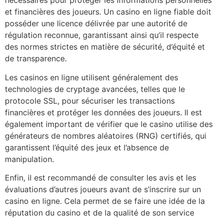
nécessaires pour protéger les informations personnelles
et financières des joueurs. Un casino en ligne fiable doit
posséder une licence délivrée par une autorité de
régulation reconnue, garantissant ainsi qu’il respecte
des normes strictes en matière de sécurité, d’équité et
de transparence.
Les casinos en ligne utilisent généralement des
technologies de cryptage avancées, telles que le
protocole SSL, pour sécuriser les transactions
financières et protéger les données des joueurs. Il est
également important de vérifier que le casino utilise des
générateurs de nombres aléatoires (RNG) certifiés, qui
garantissent l’équité des jeux et l’absence de
manipulation.
Enfin, il est recommandé de consulter les avis et les
évaluations d’autres joueurs avant de s’inscrire sur un
casino en ligne. Cela permet de se faire une idée de la
réputation du casino et de la qualité de son service