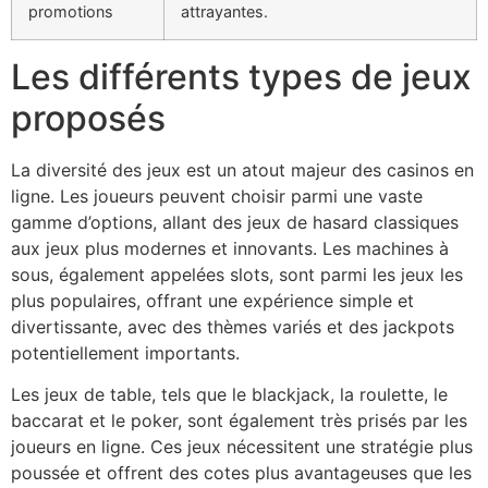
promotions
attrayantes.
Les différents types de jeux
proposés
La diversité des jeux est un atout majeur des casinos en
ligne. Les joueurs peuvent choisir parmi une vaste
gamme d’options, allant des jeux de hasard classiques
aux jeux plus modernes et innovants. Les machines à
sous, également appelées slots, sont parmi les jeux les
plus populaires, offrant une expérience simple et
divertissante, avec des thèmes variés et des jackpots
potentiellement importants.
Les jeux de table, tels que le blackjack, la roulette, le
baccarat et le poker, sont également très prisés par les
joueurs en ligne. Ces jeux nécessitent une stratégie plus
poussée et offrent des cotes plus avantageuses que les