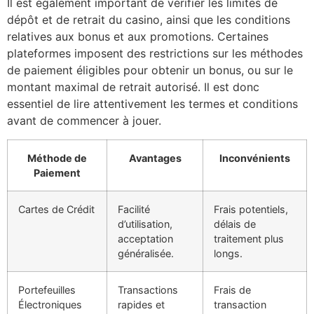
Il est également important de vérifier les limites de
dépôt et de retrait du casino, ainsi que les conditions
relatives aux bonus et aux promotions. Certaines
plateformes imposent des restrictions sur les méthodes
de paiement éligibles pour obtenir un bonus, ou sur le
montant maximal de retrait autorisé. Il est donc
essentiel de lire attentivement les termes et conditions
avant de commencer à jouer.
Méthode de
Avantages
Inconvénients
Paiement
Cartes de Crédit
Facilité
Frais potentiels,
d’utilisation,
délais de
acceptation
traitement plus
généralisée.
longs.
Portefeuilles
Transactions
Frais de
Électroniques
rapides et
transaction