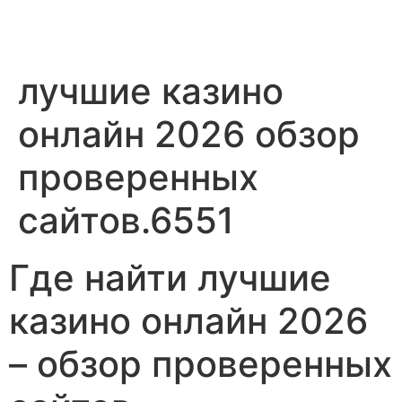
лучшие казино
онлайн 2026 обзор
проверенных
сайтов.6551
Где найти лучшие
казино онлайн 2026
– обзор проверенных