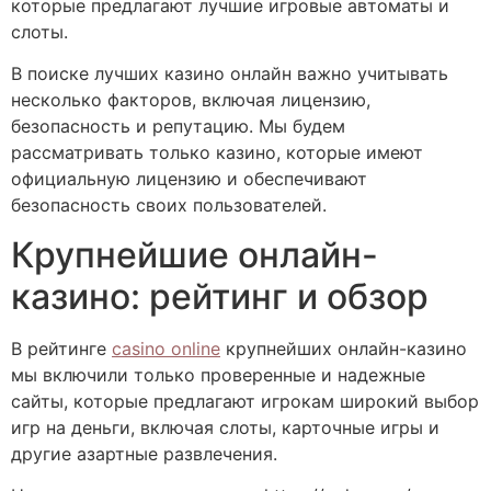
которые предлагают лучшие игровые автоматы и
слоты.
В поиске лучших казино онлайн важно учитывать
несколько факторов, включая лицензию,
безопасность и репутацию. Мы будем
рассматривать только казино, которые имеют
официальную лицензию и обеспечивают
безопасность своих пользователей.
Крупнейшие онлайн-
казино: рейтинг и обзор
В рейтинге
casino online
крупнейших онлайн-казино
мы включили только проверенные и надежные
сайты, которые предлагают игрокам широкий выбор
игр на деньги, включая слоты, карточные игры и
другие азартные развлечения.