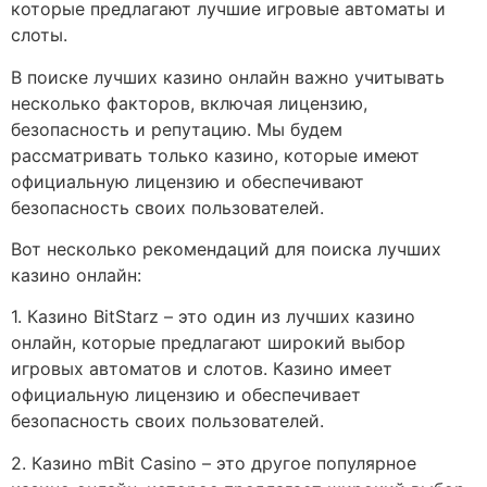
которые предлагают лучшие игровые автоматы и
слоты.
В поиске лучших казино онлайн важно учитывать
несколько факторов, включая лицензию,
безопасность и репутацию. Мы будем
рассматривать только казино, которые имеют
официальную лицензию и обеспечивают
безопасность своих пользователей.
Вот несколько рекомендаций для поиска лучших
казино онлайн:
1. Казино BitStarz – это один из лучших казино
онлайн, которые предлагают широкий выбор
игровых автоматов и слотов. Казино имеет
официальную лицензию и обеспечивает
безопасность своих пользователей.
2. Казино mBit Casino – это другое популярное