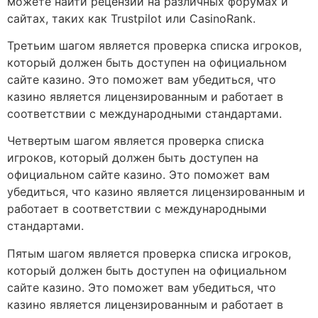
можете найти рецензии на различных форумах и
сайтах, таких как Trustpilot или CasinoRank.
Третьим шагом является проверка списка игроков,
который должен быть доступен на официальном
сайте казино. Это поможет вам убедиться, что
казино является лицензированным и работает в
соответствии с международными стандартами.
Четвертым шагом является проверка списка
игроков, который должен быть доступен на
официальном сайте казино. Это поможет вам
убедиться, что казино является лицензированным и
работает в соответствии с международными
стандартами.
Пятым шагом является проверка списка игроков,
который должен быть доступен на официальном
сайте казино. Это поможет вам убедиться, что
казино является лицензированным и работает в