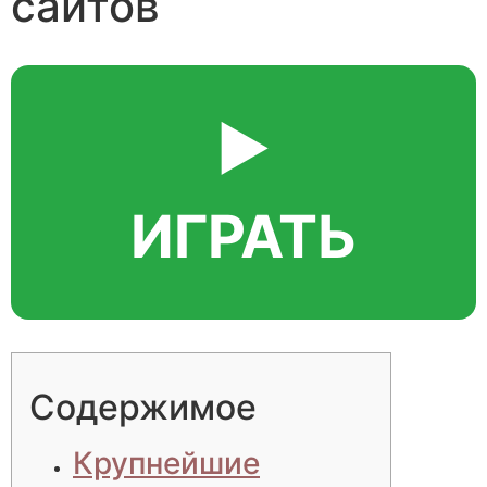
сайтов
▶️
ИГРАТЬ
Содержимое
Крупнейшие