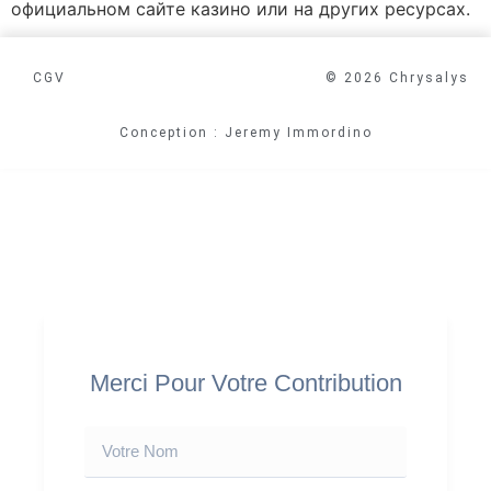
официальном сайте казино или на других ресурсах.
CGV
© 2026 Chrysalys
Conception : Jeremy Immordino
Merci Pour Votre Contribution