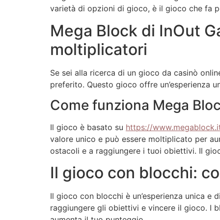
varietà di opzioni di gioco, è il gioco che fa p
Mega Block di InOut Ga
moltiplicatori
Se sei alla ricerca di un gioco da casinò onl
preferito. Questo gioco offre un’esperienza uni
Come funziona Mega Blo
Il gioco è basato su
https://www.megablock.i
valore unico e può essere moltiplicato per au
ostacoli e a raggiungere i tuoi obiettivi. Il g
Il gioco con blocchi: 
Il gioco con blocchi è un’esperienza unica e d
raggiungere gli obiettivi e vincere il gioco. 
aumenta il tuo punteggio.