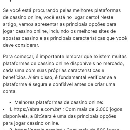
Se você está procurando pelas melhores plataformas
de cassino online, você está no lugar certo! Neste
artigo, vamos apresentar as principais opções para
jogar cassino online, incluindo os melhores sites de
apostas cassino e as principais características que você
deve considerar.
Para começar, é importante lembrar que existem muitas
plataformas de cassino online disponíveis no mercado,
cada uma com suas próprias características e
benefícios. Além disso, é fundamental verificar se a
plataforma é segura e confiável antes de criar uma
conta.
Melhores plataformas de cassino online:
1. https://abrale.com.br/ : Com mais de 2.000 jogos
disponíveis, a BitStarz é uma das principais opções
para jogar cassino online.