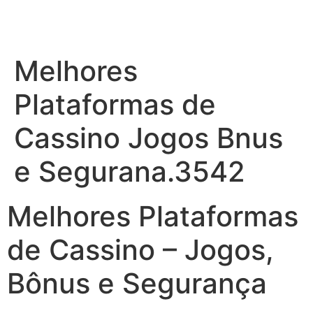
Melhores
Plataformas de
Cassino Jogos Bnus
e Segurana.3542
Melhores Plataformas
de Cassino – Jogos,
Bônus e Segurança