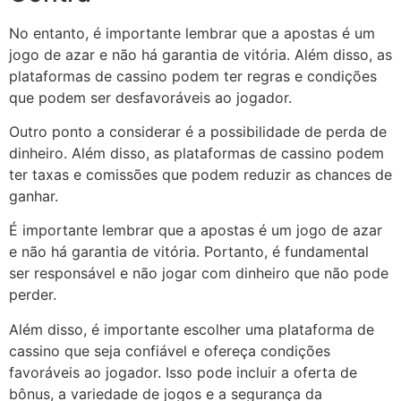
No entanto, é importante lembrar que a apostas é um
jogo de azar e não há garantia de vitória. Além disso, as
plataformas de cassino podem ter regras e condições
que podem ser desfavoráveis ao jogador.
Outro ponto a considerar é a possibilidade de perda de
dinheiro. Além disso, as plataformas de cassino podem
ter taxas e comissões que podem reduzir as chances de
ganhar.
É importante lembrar que a apostas é um jogo de azar
e não há garantia de vitória. Portanto, é fundamental
ser responsável e não jogar com dinheiro que não pode
perder.
Além disso, é importante escolher uma plataforma de
cassino que seja confiável e ofereça condições
favoráveis ao jogador. Isso pode incluir a oferta de
bônus, a variedade de jogos e a segurança da